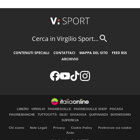
Cerca in Virgilio Sport...
CONTENUTI SPECIALI
CONTATTACI
MAPPA DEL SITO
FEED RSS
ARCHIVIO
LIBERO
VIRGILIO
PAGINEGIALLE
PAGINEGIALLE SHOP
PGCASA
PAGINEBIANCHE
TUTTOCITTÀ
DILEI
SIVIAGGIA
QUIFINANZA
BUONISSIMO
SUPEREVA
Chi siamo
Note Legali
Privacy
Cookie Policy
Preferenze sui cookie
Aiuto