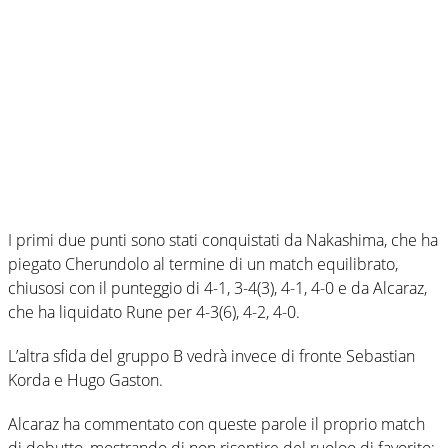
I primi due punti sono stati conquistati da Nakashima, che ha
piegato Cherundolo al termine di un match equilibrato,
chiusosi con il punteggio di 4-1, 3-4(3), 4-1, 4-0 e da Alcaraz,
che ha liquidato Rune per 4-3(6), 4-2, 4-0.
L’altra sfida del gruppo B vedrà invece di fronte Sebastian
Korda e Hugo Gaston.
Alcaraz ha commentato con queste parole il proprio match
di debutto, mostrando di non risentire del ruoloo di favorito: