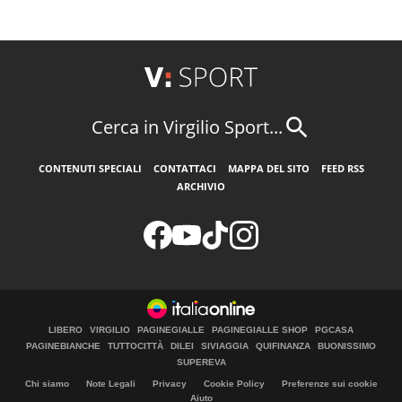
Cerca in Virgilio Sport...
CONTENUTI SPECIALI
CONTATTACI
MAPPA DEL SITO
FEED RSS
ARCHIVIO
LIBERO
VIRGILIO
PAGINEGIALLE
PAGINEGIALLE SHOP
PGCASA
PAGINEBIANCHE
TUTTOCITTÀ
DILEI
SIVIAGGIA
QUIFINANZA
BUONISSIMO
SUPEREVA
Chi siamo
Note Legali
Privacy
Cookie Policy
Preferenze sui cookie
Aiuto