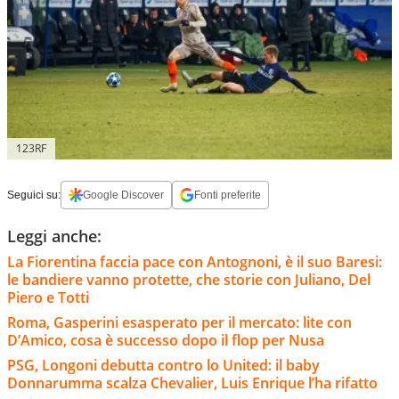
123RF
Seguici su:
Google Discover
Fonti preferite
Leggi anche:
La Fiorentina faccia pace con Antognoni, è il suo Baresi:
le bandiere vanno protette, che storie con Juliano, Del
Piero e Totti
Roma, Gasperini esasperato per il mercato: lite con
D’Amico, cosa è successo dopo il flop per Nusa
PSG, Longoni debutta contro lo United: il baby
Donnarumma scalza Chevalier, Luis Enrique l’ha rifatto