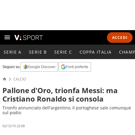
ACCEDI
SERIE A
SERIE B
SERIE C
COPPA ITALIA
CHAMP
Seguici su:
Google Discover
Fonti preferite
CALCIO
Pallone d'Oro, trionfa Messi: ma
Cristiano Ronaldo si consola
Trionfo annunciato dell'argentino, il portoghese sale comunque
sul podio
02/12/19 22:08