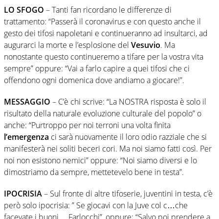
LO SFOGO
– Tanti fan ricordano le differenze di
trattamento: “Passerà il coronavirus e con questo anche il
gesto dei tifosi napoletani e continueranno ad insultarci, ad
augurarci la morte e l’esplosione del
Vesuvio
. Ma
nonostante questo continueremo a tifare per la vostra vita
sempre” oppure: “Vai a farlo capire a quei tifosi che ci
offendono ogni domenica dove andiamo a giocare!”.
MESSAGGIO
– C’è chi scrive: “La NOSTRA risposta è solo il
risultato della naturale evoluzione culturale del popolo” o
anche: “Purtroppo per noi terroni una volta finita
l’emergenza
ci sarà nuovamente il loro odio razziale che si
manifesterà nei soliti beceri cori. Ma noi siamo fatti così. Per
noi non esistono nemici” oppure: “Noi siamo diversi e lo
dimostriamo da sempre, mettetevelo bene in testa”.
IPOCRISIA
– Sul fronte di altre tifoserie, juventini in testa, c’è
però solo ipocrisia: ” Se giocavi con la Juve col c…che
facevate i buoni… Farlocchi”, oppure: “Salvo poi prendere a