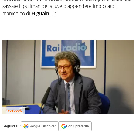
sassate il pullman della Juve o appendere impiccato il
manichino di
Higuain
….”.
Facebook
Seguici su:
Google Discover
Fonti preferite