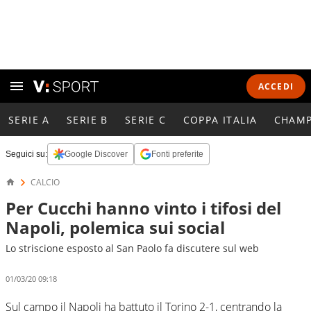
ACCEDI
SERIE A
SERIE B
SERIE C
COPPA ITALIA
CHAMP
Seguici su:
Google Discover
Fonti preferite
CALCIO
Per Cucchi hanno vinto i tifosi del
Napoli, polemica sui social
Lo striscione esposto al San Paolo fa discutere sul web
01/03/20 09:18
Sul campo il Napoli ha battuto il Torino 2-1, centrando la