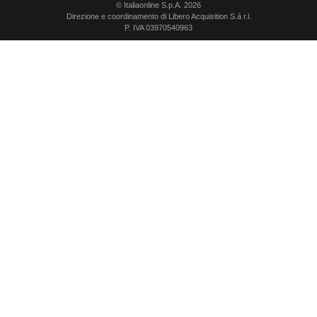
© Italiaonline S.p.A. 2026
Direzione e coordinamento di Libero Acquisition S.á r.l.
P. IVA 03970540963