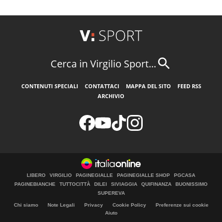
Cerca in Virgilio Sport...
CONTENUTI SPECIALI
CONTATTACI
MAPPA DEL SITO
FEED RSS
ARCHIVIO
LIBERO
VIRGILIO
PAGINEGIALLE
PAGINEGIALLE SHOP
PGCASA
PAGINEBIANCHE
TUTTOCITTÀ
DILEI
SIVIAGGIA
QUIFINANZA
BUONISSIMO
SUPEREVA
Chi siamo
Note Legali
Privacy
Cookie Policy
Preferenze sui cookie
Aiuto