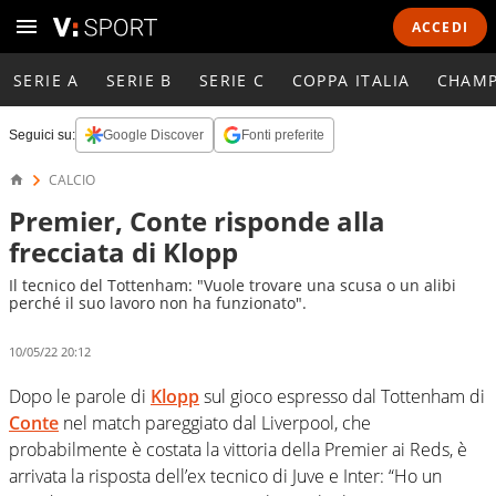
ACCEDI
SERIE A
SERIE B
SERIE C
COPPA ITALIA
CHAMP
Seguici su:
Google Discover
Fonti preferite
CALCIO
Premier, Conte risponde alla
frecciata di Klopp
Il tecnico del Tottenham: "Vuole trovare una scusa o un alibi
perché il suo lavoro non ha funzionato".
10/05/22 20:12
Dopo le parole di
Klopp
sul gioco espresso dal Tottenham di
Conte
nel match pareggiato dal Liverpool, che
probabilmente è costata la vittoria della Premier ai Reds, è
arrivata la risposta dell’ex tecnico di Juve e Inter: “Ho un