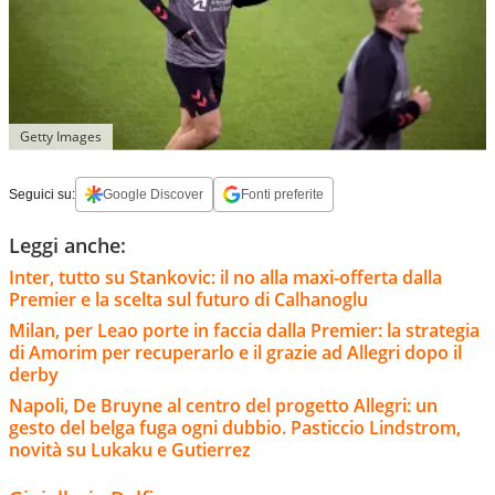
Getty Images
Seguici su:
Google Discover
Fonti preferite
Leggi anche:
Inter, tutto su Stankovic: il no alla maxi-offerta dalla
Premier e la scelta sul futuro di Calhanoglu
Milan, per Leao porte in faccia dalla Premier: la strategia
di Amorim per recuperarlo e il grazie ad Allegri dopo il
derby
Napoli, De Bruyne al centro del progetto Allegri: un
gesto del belga fuga ogni dubbio. Pasticcio Lindstrom,
novità su Lukaku e Gutierrez