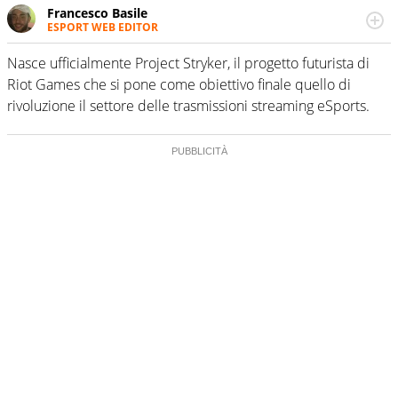
Francesco Basile
ESPORT WEB EDITOR
Nato con i videogame, è già un superesperto di eSports.
Ha fatto nascere diverse iniziative di settore e sa tutto,
Nasce ufficialmente Project Stryker, il progetto futurista di
ma veramente tutto, di quello che ruota dentro e intorno
Riot Games che si pone come obiettivo finale quello di
al mondo dello sport virtuale. Per Virgilio Sport
rivoluzione il settore delle trasmissioni streaming eSports.
approfondisce e racconta l’eSport a 360 gradi con
l’esperienza di un giovanissimo veterano.