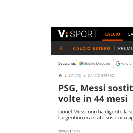
CALCIO
C
CALCIO ESTERO
PREMI
Seguici su:
Google Discover
Fonti pr
CALCIO
CALCIO ESTERO
PSG, Messi sostit
volte in 44 mesi
Lionel Messi non ha digerito la s
l'argentino era stato sostituito 
20/09/21 15:49