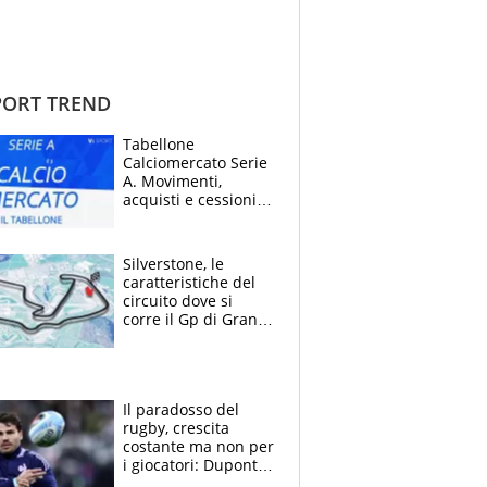
ORT TREND
Tabellone
Calciomercato Serie
A. Movimenti,
acquisti e cessioni:
estate 2026-27
Silverstone, le
caratteristiche del
circuito dove si
corre il Gp di Gran
Bretagna del
Motomondiale
Il paradosso del
rugby, crescita
costante ma non per
i giocatori: Dupont
(il più pagato al