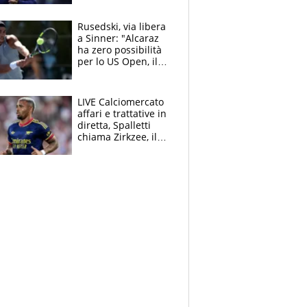
mondo) guadagna
solo 1,4 milioni
Rusedski, via libera
all'anno
a Sinner: "Alcaraz
ha zero possibilità
per lo US Open, il
2026 forse è gà
finito per lui"
LIVE Calciomercato
affari e trattative in
diretta, Spalletti
chiama Zirkzee, il
Milan valuta il
ritorno di Brahim
Diaz