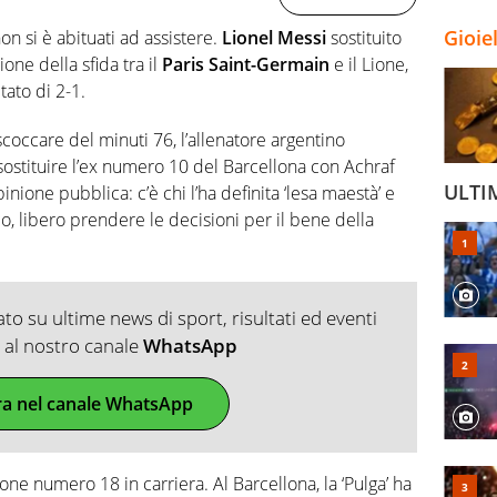
Gioie
n si è abituati ad assistere.
Lionel Messi
sostituito
one della sfida tra il
Paris Saint-Germain
e il Lione,
tato di 2-1.
coccare del minuti 76, l’allenatore argentino
sostituire l’ex numero 10 del Barcellona con Achraf
ULTI
inione pubblica: c’è chi l’ha definita ‘lesa maestà’ e
o, libero prendere le decisioni per il bene della
o su ultime news di sport, risultati ed eventi
ti al nostro canale
WhatsApp
ra nel canale WhatsApp
ione numero 18 in carriera. Al Barcellona, la ‘Pulga’ ha