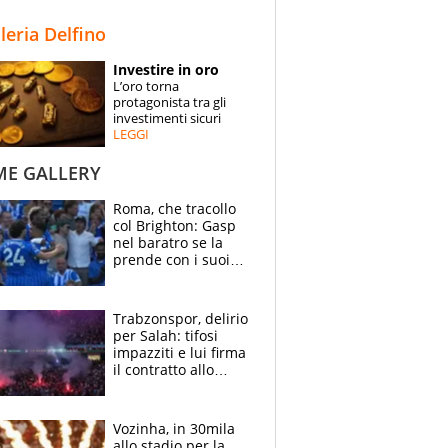
STORIE
lleria Delfino
SPECIALI
Investire in oro
L’oro torna
ESPERTI
protagonista tra gli
investimenti sicuri
LEGGI
CONTATTI
ME GALLERY
Roma, che tracollo
col Brighton: Gasp
nel baratro se la
prende con i suoi
cambiando tutti
Trabzonspor, delirio
per Salah: tifosi
impazziti e lui firma
il contratto allo
stadio
Vozinha, in 30mila
allo stadio per la