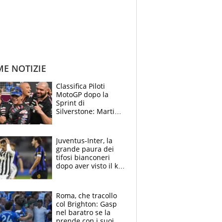
ME NOTIZIE
Classifica Piloti
MotoGP dopo la
Sprint di
Silverstone: Martin
sempre più leader,
Bezzecchi supera
Marquez
Juventus-Inter, la
grande paura dei
tifosi bianconeri
dopo aver visto il ko
nel derby d'Italia
Roma, che tracollo
col Brighton: Gasp
nel baratro se la
prende con i suoi