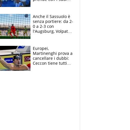
cambiando tutti
Anche il Sassuolo è
senza portiere: da 2-
0 a 2-3 con
l'Augsburg, Volpato
non basta, che
errori di Muric
Europei,
Martinenghi prova a
cancellare i dubbi:
Ceccon tiene tutti
col fiato sospeso.
Pellegrini punta su
Curtis