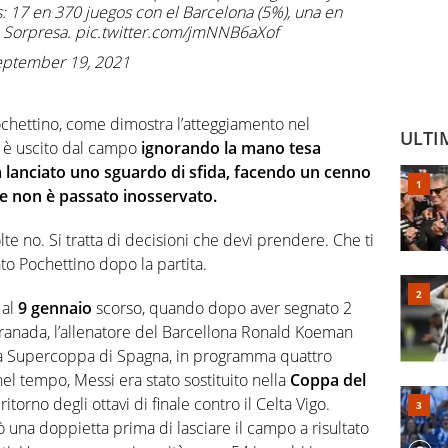
s: 17 en 370 juegos con el Barcelona (5%), una en
. Sorpresa. pic.twitter.com/jmNNB6aXof
September 19, 2021
Pochettino, come dimostra l’atteggiamento nel
ULTI
 è uscito dal campo
ignorando la mano tesa
ha lanciato uno sguardo di sfida, facendo un cenno
 non è passato inosservato.
te no. Si tratta di decisioni che devi prendere. Che ti
o Pochettino dopo la partita.
 al
9 gennaio
scorso, quando dopo aver segnato 2
l Granada, l’allenatore del Barcellona Ronald Koeman
ella Supercoppa di Spagna, in programma quattro
el tempo, Messi era stato sostituito nella
Coppa del
itorno degli ottavi di finale contro il Celta Vigo.
zò una doppietta prima di lasciare il campo a risultato