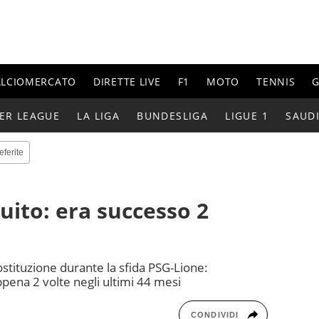
ALCIOMERCATO
DIRETTE LIVE
F1
MOTO
TENNIS
G
ER LEAGUE
LA LIGA
BUNDESLIGA
LIGUE 1
SAUD
eferite
uito: era successo 2
ostituzione durante la sfida PSG-Lione:
appena 2 volte negli ultimi 44 mesi
CONDIVIDI