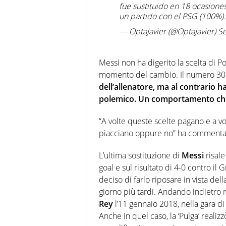
fue sustituido en 18 ocasione
un partido con el PSG (100%)
— OptaJavier (@OptaJavier) 
Messi non ha digerito la scelta di 
momento del cambio. Il numero 30
dell’allenatore, ma al contrario 
polemico. Un comportamento che
“A volte queste scelte pagano e a vol
piacciano oppure no”
ha commentat
L’ultima sostituzione di
Messi
risale
goal e sul risultato di 4-0 contro i
deciso di farlo riposare in vista d
giorno più tardi. Andando indietro n
Rey
l’11 gennaio 2018, nella gara di r
Anche in quel caso, la ‘Pulga’ realiz