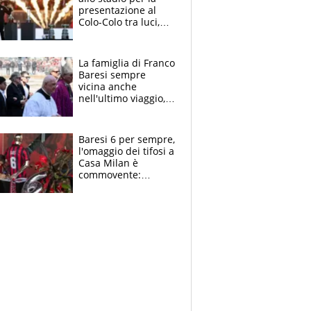
presentazione al
Colo-Colo tra luci,
spettacolo, elicotteri
e paracadutisti
La famiglia di Franco
Baresi sempre
vicina anche
nell'ultimo viaggio,
la moglie Maura, i
figli e i suoi cari
circondati
Baresi 6 per sempre,
dall'affetto dei tifosi
l'omaggio dei tifosi a
Casa Milan è
commovente:
maglie, bandiere,
sciarpe, lacrime e
bigliettini