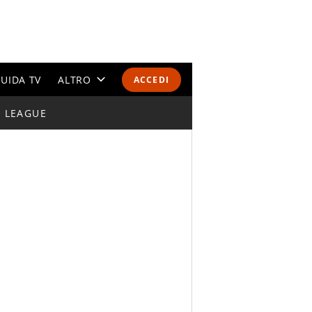
UIDA TV
ALTRO
ACCEDI
I LEAGUE
CALENDARI E CLASSIFICHE
ALTRI SPORT
MONDIALI 2026
OLIMPIADI
GOSSIP
LIFESTYLE