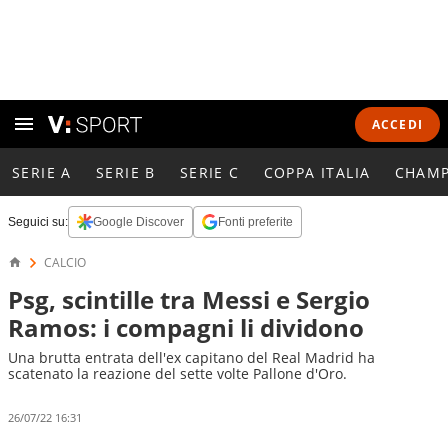
ACCEDI
SERIE A
SERIE B
SERIE C
COPPA ITALIA
CHAMP
Seguici su:
Google Discover
Fonti preferite
CALCIO
Psg, scintille tra Messi e Sergio
Ramos: i compagni li dividono
Una brutta entrata dell'ex capitano del Real Madrid ha
scatenato la reazione del sette volte Pallone d'Oro.
26/07/22 16:31