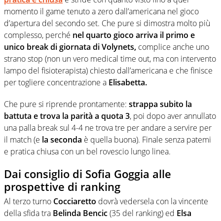
momento il game tenuto a zero dall’americana nel gioco
d’apertura del secondo set. Che pure si dimostra molto più
complesso, perché
nel quarto gioco arriva il primo e
unico break di giornata di Volynets,
complice anche uno
strano stop (non un vero medical time out, ma con intervento
lampo del fisioterapista) chiesto dall’americana e che finisce
per togliere concentrazione a
Elisabetta.
Che pure si riprende prontamente:
strappa subito la
battuta e trova la parità a quota 3
, poi dopo aver annullato
una palla break sul 4-4 ne trova tre per andare a servire per
il match (e
la seconda
è quella buona). Finale senza patemi
e pratica chiusa con un bel rovescio lungo linea.
Dai consiglio di Sofia Goggia alle
prospettive di ranking
Al terzo turno
Cocciaretto
dovrà vedersela con la vincente
della sfida tra
Belinda Bencic
(35 del ranking) ed
Elsa