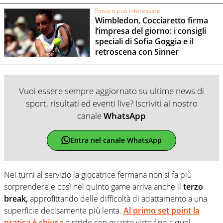
Forse ti può interessare
Wimbledon, Cocciaretto firma
l’impresa del giorno: i consigli
speciali di Sofia Goggia e il
retroscena con Sinner
Vuoi essere sempre aggiornato su ultime news di
sport, risultati ed eventi live? Iscriviti al nostro
canale
WhatsApp
Entra nel canale WhatsApp
Nei turni al servizio la giocatrice fermana non si fa più
sorprendere e così nel quinto game arriva anche il
terzo
break,
approfittando delle difficoltà di adattamento a una
superficie decisamente più lenta.
Al primo set point la
pratica è chiusa
e stride con quanto visto fino a quel