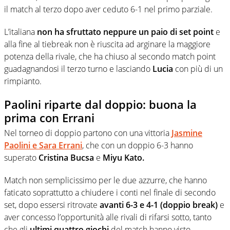
il match al terzo dopo aver ceduto 6-1 nel primo parziale.
L’italiana
non ha sfruttato neppure un paio di set point
e
alla fine al tiebreak non è riuscita ad arginare la maggiore
potenza della rivale, che ha chiuso al secondo match point
guadagnandosi il terzo turno e lasciando
Lucia
con più di un
rimpianto.
Paolini riparte dal doppio: buona la
prima con Errani
Nel torneo di doppio partono con una vittoria
Jasmine
Paolini e Sara Errani
, che con un doppio 6-3 hanno
superato
Cristina Bucsa
e
Miyu Kato.
Match non semplicissimo per le due azzurre, che hanno
faticato soprattutto a chiudere i conti nel finale di secondo
set, dopo essersi ritrovate
avanti 6-3 e 4-1 (doppio break)
e
aver concesso l’opportunità alle rivali di rifarsi sotto, tanto
che gli
ultimi quattro giochi
del match hanno visto