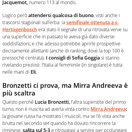
Jacquemot,
numero 113 al mondo.
Logico però
attendersi qualcosa di buono
, visti anche i
trascorsi stagionali sull’erba: la
semifinale ottenuta
a s-
Hertogenbosch
era stato il segnale di una ritrovata verve su
una superficie che in passato le aveva già dato diverse
soddisfazioni, e che adesso potrebbe aprirle prospettive
decisamente allettanti (anche di ranking, dove la top 100 è
pressoché centrata).
I consigli di Sofia Goggia
si stanno
rivelando preziosi: l’Italia al femminile (in singolare) è tutta
nelle mani di
Eli.
Bronzetti ci prova, ma Mirra Andreeva è
più scaltra
Questo perché
Lucia Bronzetti,
l’altra superstite del primo
turno, non è riuscita ad averla vinta contro
Mirra Andreeva
:
la giovane russa ha mostrato i muscoli, ma se l’è vista anche
brutta nel secondo set quando ha dovuto rincorrere la
riminese,
salita sul 5-3
e ritrovatasi a servire per prolungare