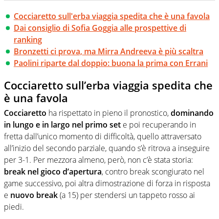
Cocciaretto sull'erba viaggia spedita che è una favola
Dai consiglio di Sofia Goggia alle prospettive di
ranking
Bronzetti ci prova, ma Mirra Andreeva è più scaltra
Paolini riparte dal doppio: buona la prima con Errani
Cocciaretto sull’erba viaggia spedita che
è una favola
Cocciaretto
ha rispettato in pieno il pronostico,
dominando
in lungo e in largo nel primo set
e poi recuperando in
fretta dall’unico momento di difficoltà, quello attraversato
all’inizio del secondo parziale, quando s’è ritrova a inseguire
per 3-1. Per mezzora almeno, però, non c’è stata storia:
break nel gioco d’apertura
, contro break scongiurato nel
game successivo, poi altra dimostrazione di forza in risposta
e
nuovo break
(a 15) per stendersi un tappeto rosso ai
piedi.