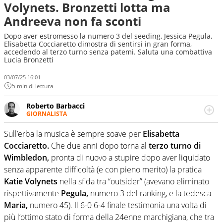
Volynets. Bronzetti lotta ma
Andreeva non fa sconti
Dopo aver estromesso la numero 3 del seeding, Jessica Pegula,
Elisabetta Cocciaretto dimostra di sentirsi in gran forma,
accedendo al terzo turno senza patemi. Saluta una combattiva
Lucia Bronzetti
03/07/25 16:01
5 min di lettura
Roberto Barbacci
GIORNALISTA
Giornalista (pubblicista) sportivo a tutto campo, è il
tuttologo di Virgilio Sport. Provate a chiedergli di boxe, di
Sull’erba la musica è sempre soave per
Elisabetta
scherma, di volley o di curling: ve ne farà innamorare
Cocciaretto.
Che due anni dopo torna al
terzo turno di
Wimbledon,
pronta di nuovo a stupire dopo aver liquidato
senza apparente difficoltà (e con pieno merito) la pratica
Katie Volynets
nella sfida tra “outsider” (avevano eliminato
rispettivamente
Pegula,
numero 3 del ranking, e la tedesca
Maria,
numero 45). Il 6-0 6-4 finale testimonia una volta di
più l’ottimo stato di forma della 24enne marchigiana, che tra