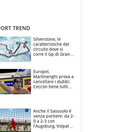
ORT TREND
Silverstone, le
caratteristiche del
circuito dove si
corre il Gp di Gran
Bretagna del
Motomondiale
Europei,
Martinenghi prova a
cancellare i dubbi:
Ceccon tiene tutti
col fiato sospeso.
Pellegrini punta su
Curtis
Anche il Sassuolo è
senza portiere: da 2-
0 a 2-3 con
l'Augsburg, Volpato
non basta, che