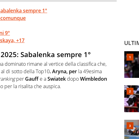
 Sabalenka sempre 1°
ana comunque
ni 9°
nskaya, +17
ULTI
o 2025: Sabalenka sempre 1°
 dominato rimane al vertice della classifica che,
 al di sotto della Top10
.
Aryna, per
la 49esima
ranking
per
Gauff
e a
Swiatek
dopo
Wimbledon
 per la risalita che auspica.