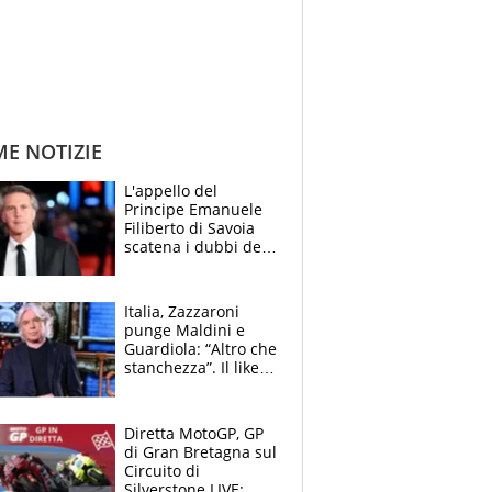
ME NOTIZIE
L'appello del
Principe Emanuele
Filiberto di Savoia
scatena i dubbi dei
tifosi: "E' una
trappola"
Italia, Zazzaroni
punge Maldini e
Guardiola: “Altro che
stanchezza”. Il like
di Mancini e le
polemiche sui social
Diretta MotoGP, GP
di Gran Bretagna sul
Circuito di
Silverstone LIVE: