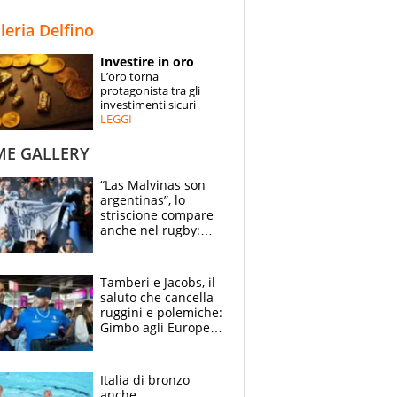
STORIE
lleria Delfino
SPECIALI
Investire in oro
L’oro torna
ESPERTI
protagonista tra gli
investimenti sicuri
LEGGI
CONTATTI
ME GALLERY
“Las Malvinas son
argentinas”, lo
striscione compare
anche nel rugby:
dopo Messi e
compagni ormai è
un caso
Tamberi e Jacobs, il
saluto che cancella
ruggini e polemiche:
Gimbo agli Europei
cerca un altro
miracolo
Italia di bronzo
anche