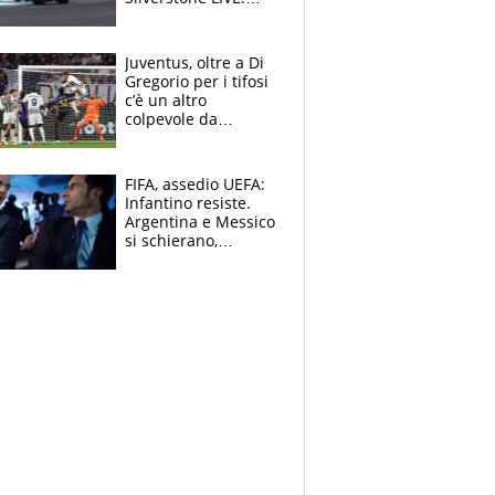
Fernandez prova a
fare il vuoto,
Bezzecchi alle spalle
Juventus, oltre a Di
Gregorio per i tifosi
c’è un altro
colpevole da
mandar via
FIFA, assedio UEFA:
Infantino resiste.
Argentina e Messico
si schierano,
CONCACAF spaccata