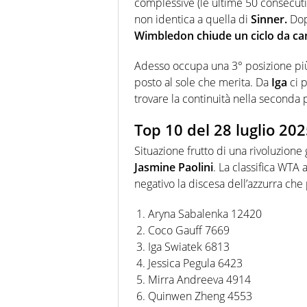
complessive (le ultime 50 consecut
non identica a quella di
Sinner.
Dop
Wimbledon chiude un ciclo da can
Adesso occupa una 3° posizione più
posto al sole che merita. Da
Iga
ci p
trovare la continuità nella seconda 
Top 10 del 28 luglio 202
Situazione frutto di una rivoluzione
Jasmine Paolini
. La classifica WTA 
negativo la discesa dell’azzurra che 
Aryna Sabalenka 12420
Coco Gauff 7669
Iga Swiatek 6813
Jessica Pegula 6423
Mirra Andreeva 4914
Quinwen Zheng 4553