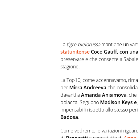
La
tigre bielorussa
mantiene un van
statunitense
Coco Gauff, con una 
preservare e che consente a Sabalen
stagione.
La Top10, come accennavamo, rimane
per
Mirra Andreeva
che consolida 
davanti a
Amanda Anisimova
, che
polacca. Seguono
Madison Keys e 
impensabili rispetto allo stesso pe
Badosa
.
Come vedremo, le variazioni riguard
di
Bronzetti
e soprattutto di
Anna 