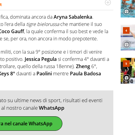
R
2007, scrive per curiosità personale e necessità:
 e dei suoi protagonisti, concedendosi innocenti evasioni
sifica, dominata ancora da
Aryna Sabalenka
.
format. Un tempo ala destra, oggi si sente a suo agio nel
o l’era della
tigre bielorussa
che mantiene il suo
fica riservata dei migliori 5 calciatori di sempre.
Coco Gauff
, la quale conferma il suo best e vede la
he se, per ora, non ancora in modo prepotente.
militi, con la sua 9° posizione e i timori di venire
o positivo.
Jessica Pegula
si conferma 4° davanti a
trollare, quello della russa 18enne).
Zheng
6°,
eys 8°
davanti a
Paolini
mentre
Paula Badosa
o su ultime news di sport, risultati ed eventi
ti al nostro canale
WhatsApp
ra nel canale WhatsApp