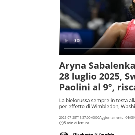
Aryna Sabalenka
28 luglio 2025, S
Paolini al 9°, ri
La bielorussa sempre in testa all
per effetto di Wimbledon, Wash
2025-07-28T11:37:00+0000
Aggiornamento:
04/08/
5 min di lettura
Elisabetta D'Onofrio