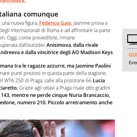
e italiana comunque
 una nuova figura,
Federico Gaio
, Jasmine prova a
ia degli Internazionali di Roma e ad affrontare la parte
pen. Oggi, come prevedibile, rimane
superata dall’outsider
Anisimova
,
dalla rivale
ndreeva e dalla vincitrice degli AO Madison Keys
.
GUI
Even
mana tra le ragazze azzurre, ma
Jasmine Paolini
are punti preziosi in questa parte della stagione.
l WTA 250 di Praga, salle alla posizione 66
Lucia
ciaretto.
Grazie agli ottavi a Praga risale otto gradini
o 143, mentre ne perde cinque Nuria Brancaccio,
Pedone, numero 210. Piccolo arretramento anche