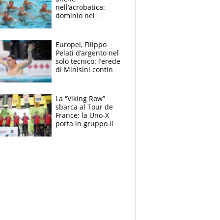
nell’acrobatica:
dominio nel
medagliere, ora
tocca a Ceccon, Curti
e compagni
Europei, Filippo
continuare
Pelati d’argento nel
solo tecnico: l’erede
di Minisini continua
a stupire, Los
Angeles è già nel
mirino
La “Viking Row”
sbarca al Tour de
France: la Uno-X
porta in gruppo il
rito della Norvegia
di Haaland e
compagni