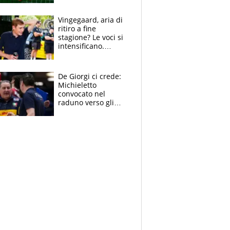
errori di Muric
Vingegaard, aria di
ritiro a fine
stagione? Le voci si
intensificano.
Pogacar, niente
Sanremo nel 2027:
vuole la Roubaix
De Giorgi ci crede:
Michieletto
convocato nel
raduno verso gli
Europei. A sorpresa
torna Rychlicki