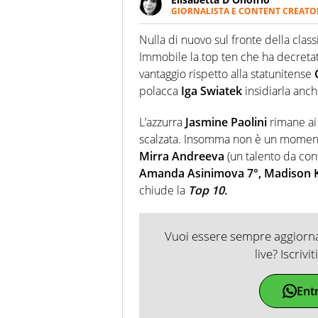
GIORNALISTA E CONTENT CREATO
Giornalista professionista dal 
soprattutto di calcio, di sport
Nulla di nuovo sul fronte della clas
nell'ambito della creazione di 
Immobile la top ten che ha decretat
ruolo di libero. Cura una classi
vantaggio rispetto alla statunitense
polacca
Iga Swiatek
insidiarla anc
L’azzurra
Jasmine Paolini
rimane ai 
scalzata. Insomma non è un moment
Mirra Andreeva
(un talento da con
Amanda Asinimova 7°, Madison K
chiude la
Top 10.
Vuoi essere sempre aggiornat
live? Iscrivi
Ent