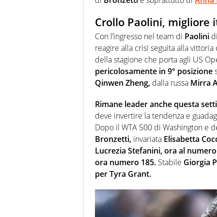
Crollo Paolini, miglior
Con l’ingresso nel team di
Paolini
di
reagire alla crisi seguita alla vittor
della stagione che porta agli US O
pericolosamente in 9° posizione
Qinwen Zheng,
dalla russa
Mirra A
Rimane leader anche questa setti
deve invertire la tendenza e guadagn
Dopo il WTA 500 di Washington e de
Bronzetti,
invariata
Elisabetta Coc
Lucrezia Stefanini, ora al numer
ora numero 185.
Stabile
Giorgia 
per Tyra Grant.