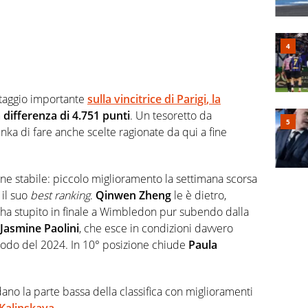
taggio importante
sulla vincitrice di
Parigi
, la
differenza di 4.751 punti
. Un tesoretto da
ka di fare anche scelte ragionate da qui a fine
 stabile: piccolo miglioramento la settimana scorsa
il suo
best ranking
.
Qinwen Zheng
le è dietro,
 ha stupito in finale a Wimbledon pur subendo dalla
Jasmine Paolini
, che esce in condizioni davvero
riodo del 2024. In 10° posizione chiude
Paula
ano la parte bassa della classifica con miglioramenti
Kalinskaya.