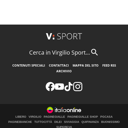
Cerca in Virgilio Sport...
CONTENUTI SPECIALI
CONTATTACI
MAPPA DEL SITO
FEED RSS
ARCHIVIO
LIBERO
VIRGILIO
PAGINEGIALLE
PAGINEGIALLE SHOP
PGCASA
PAGINEBIANCHE
TUTTOCITTÀ
DILEI
SIVIAGGIA
QUIFINANZA
BUONISSIMO
SUPEREVA