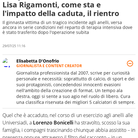
Lisa Rigamonti, come sta e
l'impatto della caduta, il rientro
Il ginnasta vittima di un tragico incidente agli anelli, versa
ancora in serie condizioni nel reparto di terapia intensiva dove
è stato trasferito dopo l'operazione subita
29/07/25 11:16
Elisabetta D'Onofrio
GIORNALISTA E CONTENT CREATOR
Giornalista professionista dal 2007, scrive per curiosità
personale e necessità: soprattutto di calcio, di sport e dei
suoi protagonisti, concedendosi innocenti evasioni
nell'ambito della creazione di format. Un tempo ala
destra, oggi si sente a suo agio nel ruolo di libero. Cura
una classifica riservata dei migliori 5 calciatori di sempre.
Quel che è accaduto, nel corso di un esercizio agli anelli alle
Universiadi, a
Lorenzo Bonicelli
ha stravolto, scosso la sua
famiglia, i compagni trascinando chiunque abbia assistito – in
presenza oppure attraverso il filtro del racconto – in un