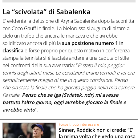
La “scivolata” di Sabalenka
E’ evidente la delusione di Aryna Sabalenka dopo la sconfitta
con Coco Gauff in finale. La bielorussa si augura di alzare al
cielo un trofeo che ancora le mancava e che avrebbe
solidificato ancora di più la
sua posizione numero 1 in
classifica
e forse proprio per questo motivo in conferenza
stampa la tennista si è lasciata andare a una caduta di stile
nei confronti della sua avversaria: “
E’ stato il mio peggior
tennis degli ultimi mesi. Le condizioni erano terribili e lei era
semplicemente meglio di me in questo condizioni. Penso
che sia stata la finale che ho giocato peggio nella mia camera.
Fa male.
Penso che se Iga (Swiatek, ndr) mi avesse
battuto l’altro giorno, oggi avrebbe giocato la finale e
avrebbe vinto
”.
Forse ti può interessare
Sinner, Roddick non ci crede: “E’
la prima volta che vedo una cosa