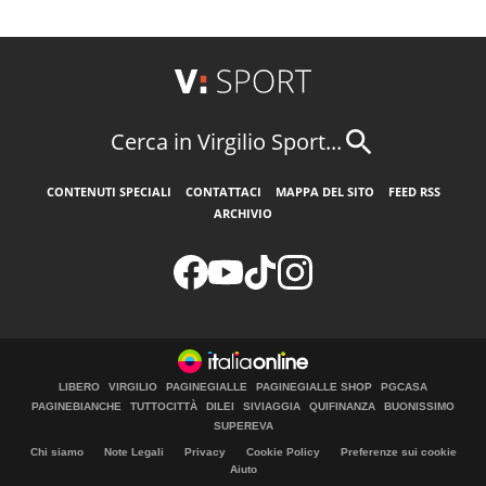
Cerca in Virgilio Sport...
CONTENUTI SPECIALI
CONTATTACI
MAPPA DEL SITO
FEED RSS
ARCHIVIO
LIBERO
VIRGILIO
PAGINEGIALLE
PAGINEGIALLE SHOP
PGCASA
PAGINEBIANCHE
TUTTOCITTÀ
DILEI
SIVIAGGIA
QUIFINANZA
BUONISSIMO
SUPEREVA
Chi siamo
Note Legali
Privacy
Cookie Policy
Preferenze sui cookie
Aiuto