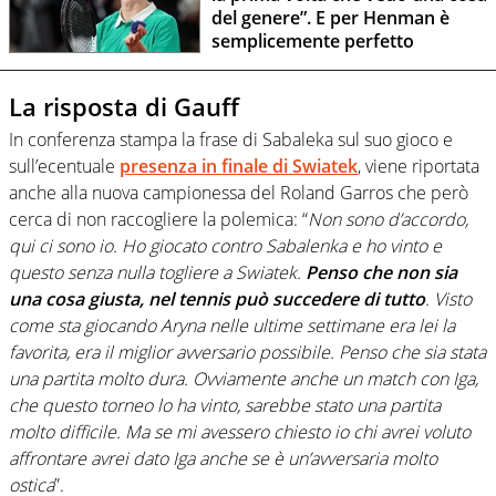
del genere”. E per Henman è
semplicemente perfetto
La risposta di Gauff
In conferenza stampa la frase di Sabaleka sul suo gioco e
sull’ecentuale
presenza in finale di Swiatek
, viene riportata
anche alla nuova campionessa del Roland Garros che però
cerca di non raccogliere la polemica: “
Non sono d’accordo,
qui ci sono io. Ho giocato contro Sabalenka e ho vinto e
questo senza nulla togliere a Swiatek.
Penso che non sia
una cosa giusta, nel tennis può succedere di tutto
. Visto
come sta giocando Aryna nelle ultime settimane era lei la
favorita, era il miglior avversario possibile. Penso che sia stata
una partita molto dura. Ovviamente anche un match con Iga,
che questo torneo lo ha vinto, sarebbe stato una partita
molto difficile. Ma se mi avessero chiesto io chi avrei voluto
affrontare avrei dato Iga anche se è un’avversaria molto
ostica
”.