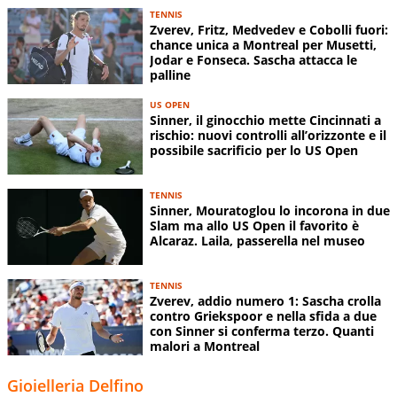
TENNIS
Zverev, Fritz, Medvedev e Cobolli fuori:
chance unica a Montreal per Musetti,
Jodar e Fonseca. Sascha attacca le
palline
US OPEN
Sinner, il ginocchio mette Cincinnati a
rischio: nuovi controlli all’orizzonte e il
possibile sacrificio per lo US Open
TENNIS
Sinner, Mouratoglou lo incorona in due
Slam ma allo US Open il favorito è
Alcaraz. Laila, passerella nel museo
TENNIS
Zverev, addio numero 1: Sascha crolla
contro Griekspoor e nella sfida a due
con Sinner si conferma terzo. Quanti
malori a Montreal
Gioielleria Delfino