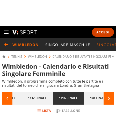
ACCEDI
WIMBLEDON
SINGOLARE MASCHILE
SINGOLA
TENNIS
WIMBLEDON
CALENDARIO E RISULTATI SINGOLARE FEMM
Wimbledon - Calendario e Risultati
Singolare Femminile
Wimbledon, il programma completo con tutte le partite e i
risultati del torneo che si gioca a Londra, Gran Bretagna
/64 FINALE
1/32 FINALE
1/16 FINALE
1/8 FINALE
LISTA
TABELLONE