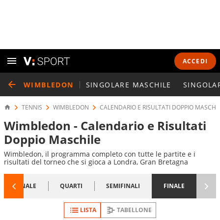
ACCEDI
WIMBLEDON
SINGOLARE MASCHILE
SINGOLA
TENNIS
WIMBLEDON
CALENDARIO E RISULTATI DOPPIO MASCHI
Wimbledon - Calendario e Risultati
Doppio Maschile
Wimbledon, il programma completo con tutte le partite e i
risultati del torneo che si gioca a Londra, Gran Bretagna
1/8 FINALE
QUARTI
SEMIFINALI
FINALE
LISTA
TABELLONE