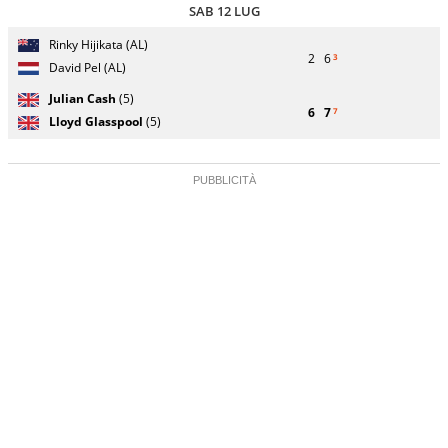
SAB 12 LUG
Giocatore
Turno
Rinky Hijikata (AL)
(posizione
Stato
Nazionalità
Punteggio
di
2
6
3
testa di
partita
David Pel (AL)
servizio
serie)
Julian Cash
(5)
6
7
7
Lloyd Glasspool
(5)