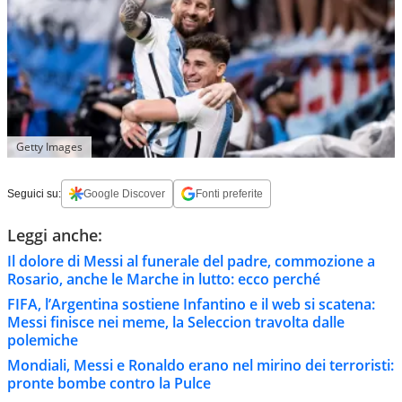
Getty Images
Seguici su:
Google Discover
Fonti preferite
Leggi anche:
Il dolore di Messi al funerale del padre, commozione a
Rosario, anche le Marche in lutto: ecco perché
FIFA, l’Argentina sostiene Infantino e il web si scatena:
Messi finisce nei meme, la Seleccion travolta dalle
polemiche
Mondiali, Messi e Ronaldo erano nel mirino dei terroristi:
pronte bombe contro la Pulce