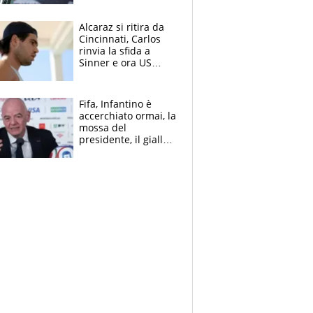
Alcaraz si ritira da
Cincinnati, Carlos
rinvia la sfida a
Sinner e ora US
Open di nuovo a
rischio
Fifa, Infantino è
accerchiato ormai, la
mossa del
presidente, il giallo
dimissioni e la verità
sulla telefonata a
Trump