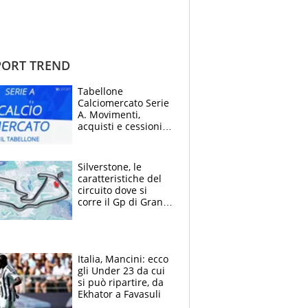
ORT TREND
Tabellone
Calciomercato Serie
A. Movimenti,
acquisti e cessioni:
estate 2026-27
Silverstone, le
caratteristiche del
circuito dove si
corre il Gp di Gran
Bretagna del
Motomondiale
Italia, Mancini: ecco
gli Under 23 da cui
si può ripartire, da
Ekhator a Favasuli