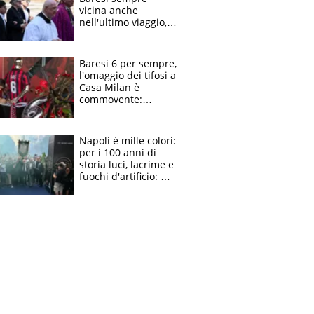
vicina anche
nell'ultimo viaggio,
la moglie Maura, i
figli e i suoi cari
circondati
Baresi 6 per sempre,
dall'affetto dei tifosi
l'omaggio dei tifosi a
Casa Milan è
commovente:
maglie, bandiere,
sciarpe, lacrime e
bigliettini
Napoli è mille colori:
per i 100 anni di
storia luci, lacrime e
fuochi d'artificio: De
Laurentiis salta al
coro anti-Juve