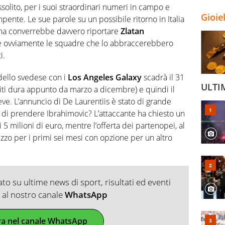
ssolito, per i suoi straordinari numeri in campo e
Gioie
ente. Le sue parole su un possibile ritorno in Italia
, ma converrebbe davvero riportare
Zlatan
e ovviamente le squadre che lo abbraccerebbero
i.
dello svedese con i
Los Angeles Galaxy
scadrà il 31
ULTI
niti dura appunto da marzo a dicembre) e quindi il
ve. L’annuncio di De Laurentiis è stato di grande
di prendere Ibrahimovic? L’attaccante ha chiesto un
 5 milioni di euro, mentre l’offerta dei partenopei, al
zo per i primi sei mesi con opzione per un altro
o su ultime news di sport, risultati ed eventi
ti al nostro canale
WhatsApp
ra nel canale WhatsApp