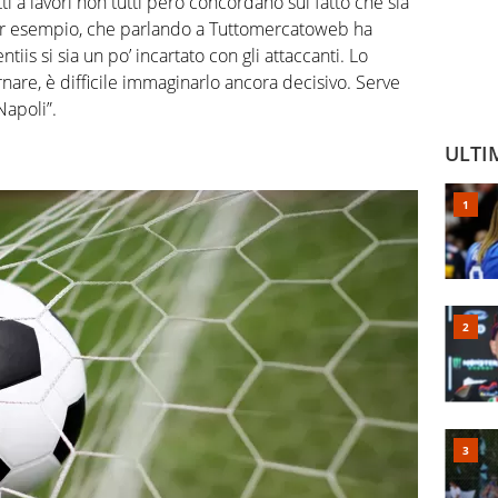
ti a lavori non tutti però concordano sul fatto che sia
 esempio, che parlando a Tuttomercatoweb ha
is si sia un po’ incartato con gli attaccanti. Lo
nare, è difficile immaginarlo ancora decisivo. Serve
Napoli”.
ULTI