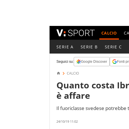
CALCIO
C
SERIE A
SERIE B
SERIE C
Seguici su:
Google Discover
Fonti pr
CALCIO
Quanto costa Ib
è affare
Il fuoriclasse svedese potrebbe to
24/10/19 11:02