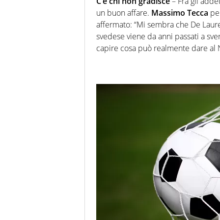
C’è chi non gradisce
– Fra gli addet
un buon affare.
Massimo Tecca
per
affermato: “Mi sembra che De Laurenti
svedese viene da anni passati a sver
capire cosa può realmente dare al 