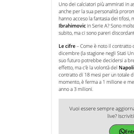
Uno dei calciatori più ammirati in a
anche per la sua personalità proromp
hanno acceso la fantasia dei tifosi
Ibrahimovic
in Serie A? Sono molt
subito, ma ci sono pareri discordant
Le cifre
– Come è noto il contratto 
dicembre (la stagione negli Stati U
suo futuro potrebbe decidersi a bre
effetto, ma c’è la volontà del
Napoli
contratto di 18 mesi per un totale di
momento, è ferma a 1 milione e mez
anno a 3 milioni.
Vuoi essere sempre aggiornat
live? Iscrivi
Ent