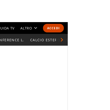
UIDA TV
ALTRO
ACCEDI
NFERENCE L.
CALENDARI E CLASSIFICHE
CALCIO ESTERO
SUPERCOPPA ITALIAN
ALTRI SPORT
MONDIALI 2026
OLIMPIADI
GOSSIP
LIFESTYLE