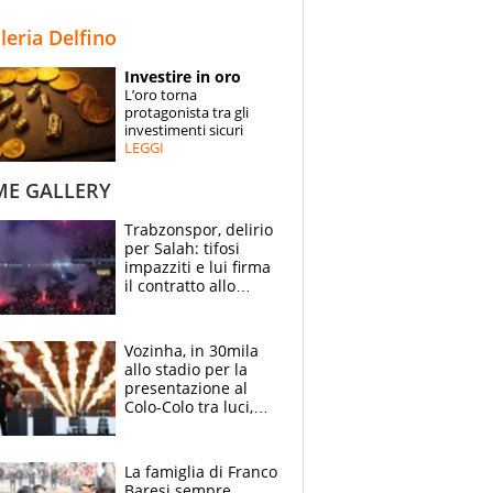
STORIE
lleria Delfino
SPECIALI
Investire in oro
L’oro torna
ESPERTI
protagonista tra gli
investimenti sicuri
LEGGI
CONTATTI
ME GALLERY
Trabzonspor, delirio
per Salah: tifosi
impazziti e lui firma
il contratto allo
stadio
Vozinha, in 30mila
allo stadio per la
presentazione al
Colo-Colo tra luci,
spettacolo, elicotteri
e paracadutisti
La famiglia di Franco
Baresi sempre