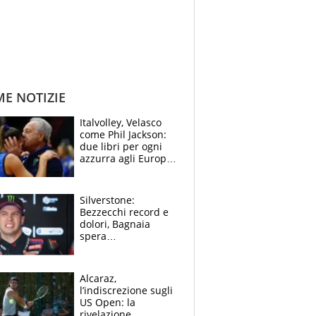
ME NOTIZIE
Italvolley, Velasco
come Phil Jackson:
due libri per ogni
azzurra agli Europei.
Quello per Sylla è
“geniale”
Silverstone:
Bezzecchi record e
dolori, Bagnaia
spera
nell'antidolorifico,
Marquez si tira fuori
e vota Aprilia
Alcaraz,
l’indiscrezione sugli
US Open: la
rivelazione