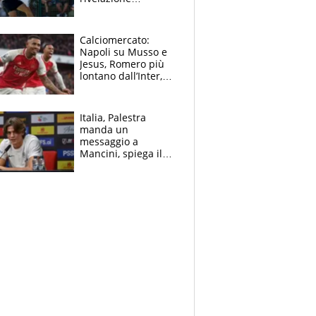
dell’amico
giornalista e il piano
B. Rune verso la
Calciomercato:
rinuncia
Napoli su Musso e
Jesus, Romero più
lontano dall’Inter,
delirio Mastantuono,
Juve su Trubin. Il
tabellone
Italia, Palestra
manda un
messaggio a
Mancini, spiega il
motivo del no
all’Inter e lancia
l'alleanza con
Donnarumma