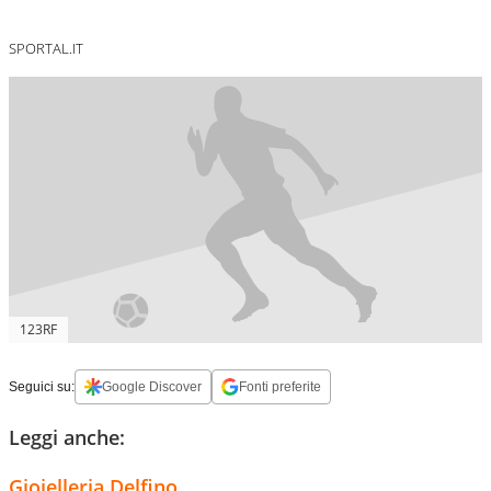
SPORTAL.IT
123RF
Seguici su:
Google Discover
Fonti preferite
Leggi anche:
Gioielleria Delfino