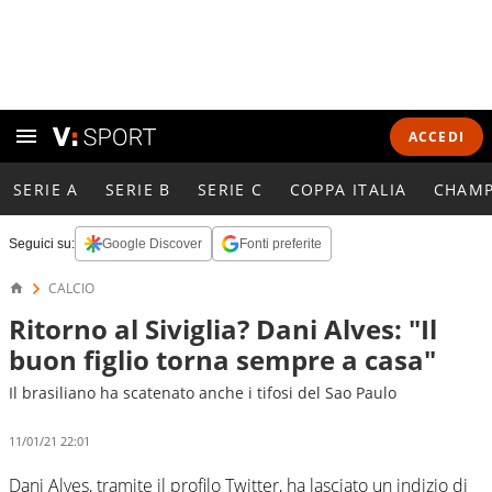
ACCEDI
SERIE A
SERIE B
SERIE C
COPPA ITALIA
CHAMP
Seguici su:
Google Discover
Fonti preferite
CALCIO
Ritorno al Siviglia? Dani Alves: "Il
buon figlio torna sempre a casa"
Il brasiliano ha scatenato anche i tifosi del Sao Paulo
11/01/21 22:01
Dani Alves, tramite il profilo Twitter, ha lasciato un indizio di