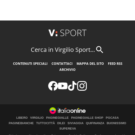
Cerca in Virgilio Sport...
CONTENUTI SPECIALI
CONTATTACI
MAPPA DEL SITO
FEED RSS
ARCHIVIO
LIBERO
VIRGILIO
PAGINEGIALLE
PAGINEGIALLE SHOP
PGCASA
PAGINEBIANCHE
TUTTOCITTÀ
DILEI
SIVIAGGIA
QUIFINANZA
BUONISSIMO
SUPEREVA