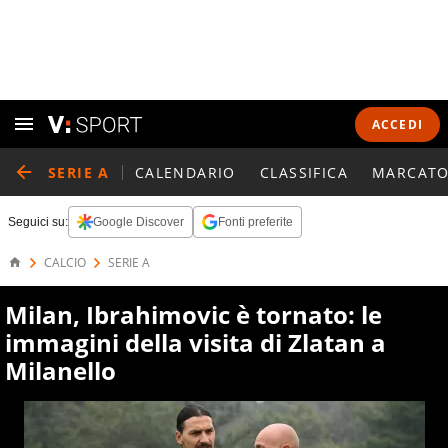
ACCEDI
SERIE A
CALENDARIO
CLASSIFICA
MARCATO
Seguici su:
Google Discover
Fonti preferite
CALCIO
SERIE A
Milan, Ibrahimovic è tornato: le
immagini della visita di Zlatan a
Milanello