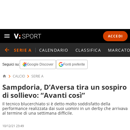
ACCEDI
SERIE A
CALENDARIO
CLASSIFICA
MARCATO
Seguici su:
Google Discover
Fonti preferite
CALCIO
SERIE A
Sampdoria, D’Aversa tira un sospiro
di sollievo: “Avanti così”
Il tecnico blucerchiato si è detto molto soddisfatto della
performance realizzata dai suoi uomini in un derby che arrivava
al termine di una settimana difficile.
10/12/21 23:49