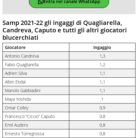
Entra nel canale WhatsApp
Samp 2021-22 gli ingaggi di Quagliarella,
Candreva, Caputo e tutti gli altri giocatori
blucerchiati
Giocatore
Ingaggio
Antonio Candreva
1,3
Fabio Quagliarella
1,2
Adrien Silva
1,1
Albin Ekdal
1,1
Manolo Gabbiadini
1,1
Maya Yoshida
1
Omar Colley
0,9
Francesco “Ciccio” Caputo
0,8
Emil Audero
0,8
Ernesto Torregrossa
0,8