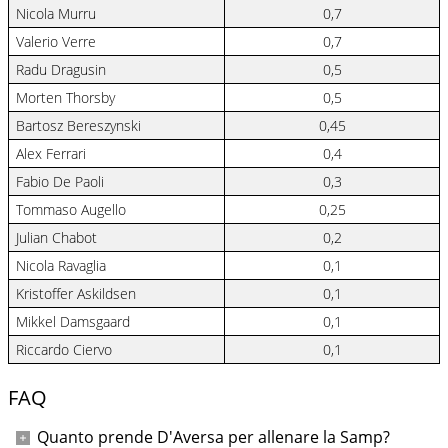
Nicola Murru
0,7
Valerio Verre
0,7
Radu Dragusin
0,5
Morten Thorsby
0,5
Bartosz Bereszynski
0,45
Alex Ferrari
0,4
Fabio De Paoli
0,3
Tommaso Augello
0,25
Julian Chabot
0,2
Nicola Ravaglia
0,1
Kristoffer Askildsen
0,1
Mikkel Damsgaard
0,1
Riccardo Ciervo
0,1
FAQ
Quanto prende D'Aversa per allenare la Samp?