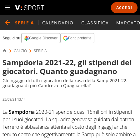
ACCEDI
SERIE A
CALENDARIO
CLASSIFICA
MARCATO
Seguici su:
Google Discover
Fonti preferite
CALCIO
SERIE A
Sampdoria 2021-22, gli stipendi dei
giocatori. Quanto guadagnano
Gli ingaggi di tutti i giocatori della rosa della Samp 2021-22:
guadagna di più Candreva o Quagliarella?
23/09/21 13:14
La
Sampdoria
2020-21 spende quasi 15milioni in stipendi
per i suoi giocatori. La squadra genovese guidata dal patron
Ferrero è abbastanza attenta al costo degli ingaggi anche
tenuto conto che oggettivamente la Samp può solo ambire a