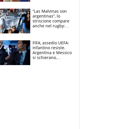
schiera su caso
Infantino
“Las Malvinas son
argentinas”, lo
striscione compare
anche nel rugby:
dopo Messi e
compagni ormai è
un caso
FIFA, assedio UEFA:
Infantino resiste.
Argentina e Messico
si schierano,
CONCACAF spaccata