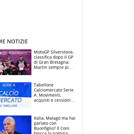
ME NOTIZIE
MotoGP Silverstone,
classifica dopo il GP
di Gran Bretagna:
Martin sempre più
leader, ma
Bezzecchi avanza
Tabellone
Calciomercato Serie
A. Movimenti,
acquisti e cessioni:
estate 2026-27
Italia, Malagò ma hai
parlato con
Buonfiglio? Il Coni
blocca la nomina di