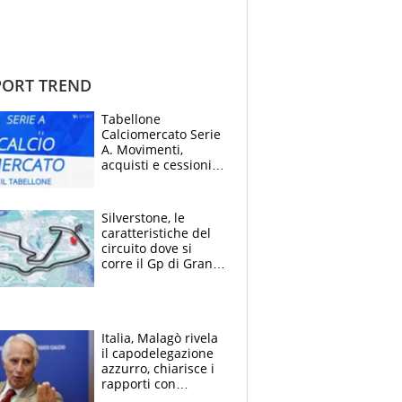
ORT TREND
Tabellone
Calciomercato Serie
A. Movimenti,
acquisti e cessioni:
estate 2026-27
Silverstone, le
caratteristiche del
circuito dove si
corre il Gp di Gran
Bretagna del
Motomondiale
Italia, Malagò rivela
il capodelegazione
azzurro, chiarisce i
rapporti con
Mancini e Conte e si