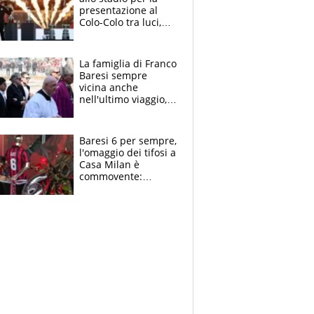
presentazione al
Colo-Colo tra luci,
spettacolo, elicotteri
e paracadutisti
La famiglia di Franco
Baresi sempre
vicina anche
nell'ultimo viaggio,
la moglie Maura, i
figli e i suoi cari
circondati
Baresi 6 per sempre,
dall'affetto dei tifosi
l'omaggio dei tifosi a
Casa Milan è
commovente:
maglie, bandiere,
sciarpe, lacrime e
bigliettini