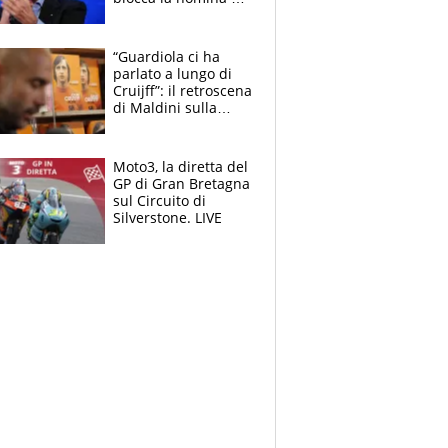
Diana Bianchedi
“Guardiola ci ha
parlato a lungo di
Cruijff”: il retroscena
di Maldini sulla
Nazionale e sul
sogno interrotto
Moto3, la diretta del
GP di Gran Bretagna
sul Circuito di
Silverstone. LIVE