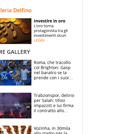
STORIE
lleria Delfino
SPECIALI
Investire in oro
L’oro torna
ESPERTI
protagonista tra gli
investimenti sicuri
LEGGI
CONTATTI
ME GALLERY
Roma, che tracollo
col Brighton: Gasp
nel baratro se la
prende con i suoi
cambiando tutti
Trabzonspor, delirio
per Salah: tifosi
impazziti e lui firma
il contratto allo
stadio
Vozinha, in 30mila
allo stadio per la