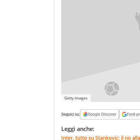
Getty images
Seguici su:
Google Discover
Fonti pr
Leggi anche:
Inter, tutto su Stankovic: il no al