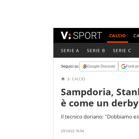
CALCIO
C
SERIE A
SERIE B
SERIE C
Seguici su:
Google Discover
Fonti pr
CALCIO
Sampdoria, Stan
è come un derby
Il tecnico doriano: "Dobbiamo es
23/10/22 16:54