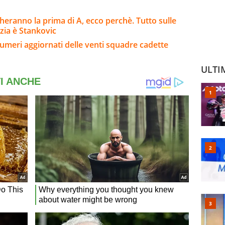
eranno la prima di A, ecco perchè. Tutto sulle
nzia è Stankovic
umeri aggiornati delle venti squadre cadette
ULTI