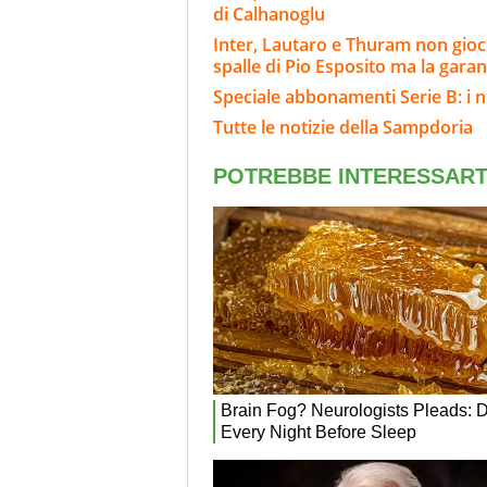
di Calhanoglu
Inter, Lautaro e Thuram non gioch
spalle di Pio Esposito ma la gara
Speciale abbonamenti Serie B: i n
Tutte le notizie della Sampdoria