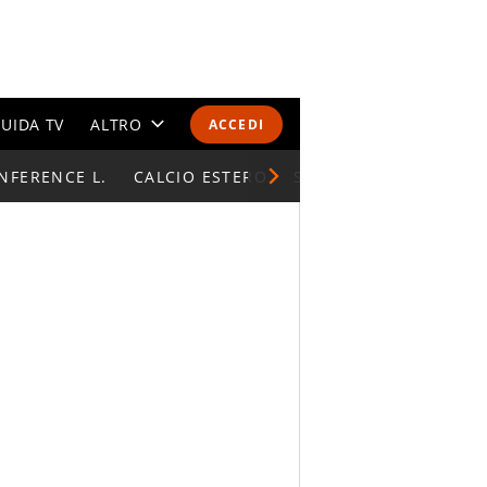
UIDA TV
ALTRO
ACCEDI
NFERENCE L.
CALENDARI E CLASSIFICHE
CALCIO ESTERO
SUPERCOPPA ITALIAN
ALTRI SPORT
MONDIALI 2026
OLIMPIADI
GOSSIP
LIFESTYLE