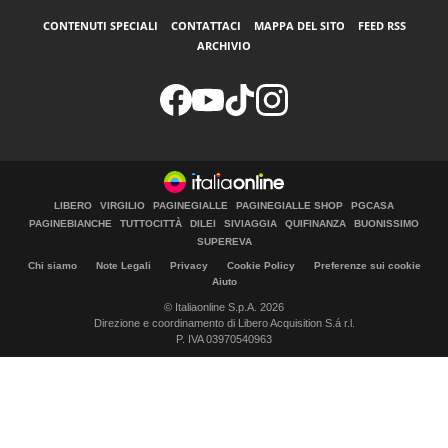
CONTENUTI SPECIALI
CONTATTACI
MAPPA DEL SITO
FEED RSS
ARCHIVIO
LIBERO
VIRGILIO
PAGINEGIALLE
PAGINEGIALLE SHOP
PGCASA
PAGINEBIANCHE
TUTTOCITTÀ
DILEI
SIVIAGGIA
QUIFINANZA
BUONISSIMO
SUPEREVA
Chi siamo
Note Legali
Privacy
Cookie Policy
Preferenze sui cookie
Aiuto
© Italiaonline S.p.A. 2026
Direzione e coordinamento di Libero Acquisition S.á r.l.
P. IVA 03970540963