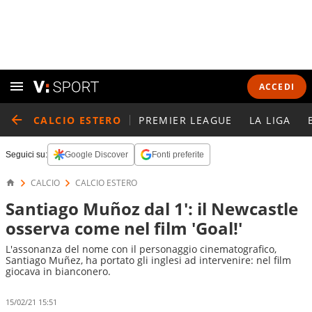
ACCEDI
CALCIO ESTERO
PREMIER LEAGUE
LA LIGA
Seguici su:
Google Discover
Fonti preferite
CALCIO
CALCIO ESTERO
Santiago Muñoz dal 1': il Newcastle
osserva come nel film 'Goal!'
L'assonanza del nome con il personaggio cinematografico,
Santiago Muñez, ha portato gli inglesi ad intervenire: nel film
giocava in bianconero.
15/02/21 15:51