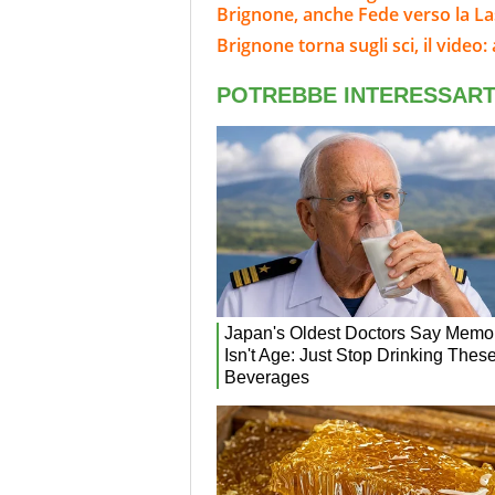
Brignone, anche Fede verso la L
Brignone torna sugli sci, il video