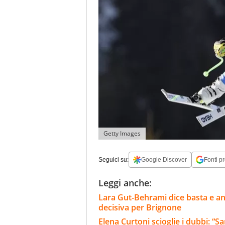
Getty Images
Seguici su:
Google Discover
Fonti pr
Leggi anche:
Lara Gut-Behrami dice basta e annu
decisiva per Brignone
Elena Curtoni scioglie i dubbi: “S