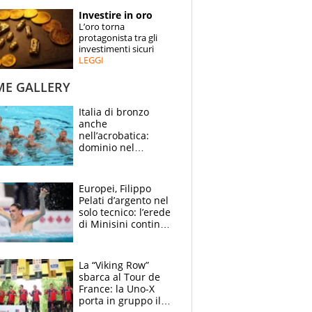
STORIE
Investire in oro
L’oro torna
SPECIALI
protagonista tra gli
investimenti sicuri
LEGGI
ESPERTI
ME GALLERY
CONTATTI
Italia di bronzo
anche
nell’acrobatica:
dominio nel
medagliere, ora
tocca a Ceccon, Curti
e compagni
Europei, Filippo
continuare
Pelati d’argento nel
solo tecnico: l’erede
di Minisini continua
a stupire, Los
Angeles è già nel
mirino
La “Viking Row”
sbarca al Tour de
France: la Uno-X
porta in gruppo il