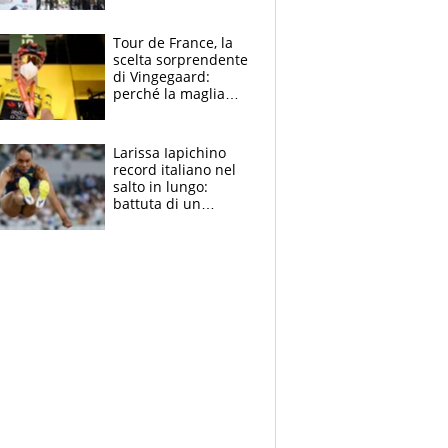
rito della Norvegia
di Haaland e
compagni
Tour de France, la
scelta sorprendente
di Vingegaard:
perché la maglia
gialla indossa la
mascherina, il
rischio da evitare
Larissa Iapichino
record italiano nel
salto in lungo:
battuta di un
centimetro mamma
Fiona May