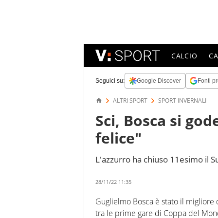
CALCIO
C
Seguici su:
Google Discover
Fonti pr
ALTRI SPORT
SPORT INVERNALI
Sci, Bosca si go
felice"
L'azzurro ha chiuso 11esimo il S
28/11/22 11:35
Guglielmo Bosca è stato il migliore
tra le prime gare di Coppa del Mon