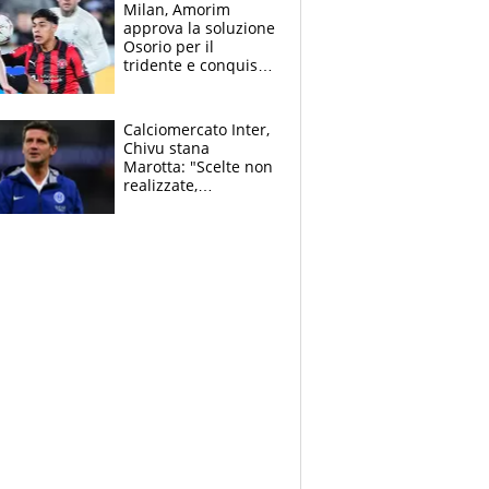
Milan, Amorim
approva la soluzione
Osorio per il
tridente e conquista
Jashari: la frecciata
dello svizzero all'ex
Allegri
Calciomercato Inter,
Chivu stana
Marotta: "Scelte non
realizzate,
dobbiamo
completare la
squadra"