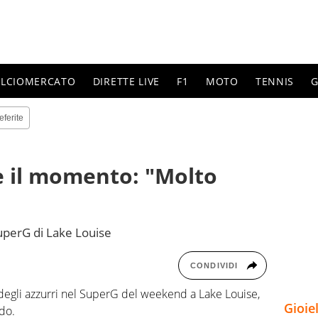
ALCIOMERCATO
DIRETTE LIVE
F1
MOTO
TENNIS
G
eferite
de il momento: "Molto
uperG di Lake Louise
CONDIVIDI
 degli azzurri nel SuperG del weekend a Lake Louise,
Gioie
do.