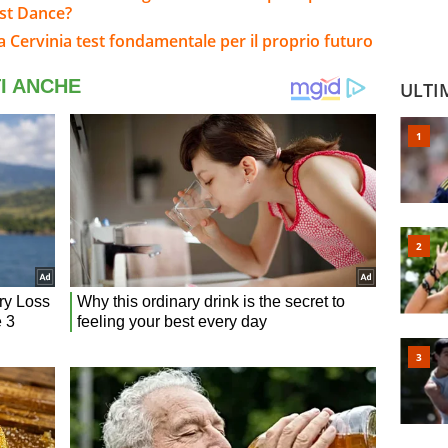
ast Dance?
: a Cervinia test fondamentale per il proprio futuro
ULTI