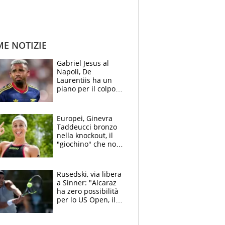
ME NOTIZIE
Gabriel Jesus al
Napoli, De
Laurentiis ha un
piano per il colpo
Champions: vendere
Lukaku, Lang e
Lucca
Europei, Ginevra
Taddeucci bronzo
nella knockout, il
"giochino" che non
le piace: "La Senna?
Oggi era pulita"
Rusedski, via libera
a Sinner: "Alcaraz
ha zero possibilità
per lo US Open, il
2026 forse è gà
finito per lui"