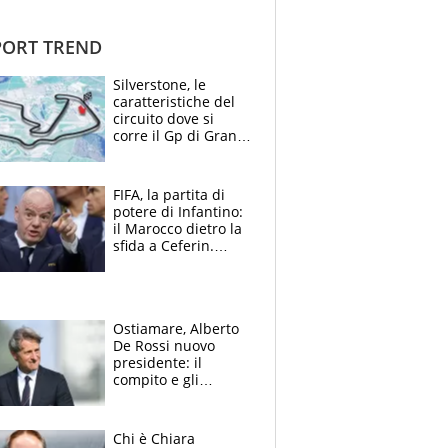
ORT TREND
Silverstone, le
caratteristiche del
circuito dove si
corre il Gp di Gran
Bretagna del
Motomondiale
FIFA, la partita di
potere di Infantino:
il Marocco dietro la
sfida a Ceferin.
Scontro sul
Mondiale a 64
squadre, l’ira di Figo
Ostiamare, Alberto
De Rossi nuovo
presidente: il
compito e gli
obiettivi ricevuti dal
figlio Daniele
Chi è Chiara