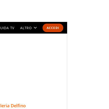
UIDA TV
ALTRO
ACCEDI
CALENDARI E CLASSIFICHE
ALTRI SPORT
MONDIALI 2026
OLIMPIADI
GOSSIP
LIFESTYLE
lleria Delfino