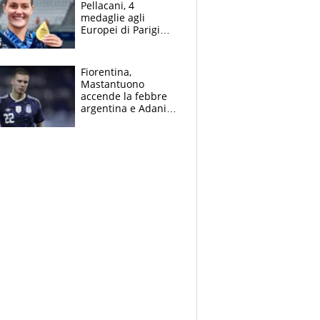
Pellacani, 4
medaglie agli
Europei di Parigi
2026, papà
Giampaolo
giornalista, mamma
Fiorentina,
insegnante e il
Mastantuono
fratello calciatore
accende la febbre
argentina e Adani
impazzisce. Ma
Antognoni ‘rovina la
festa’ a Commisso