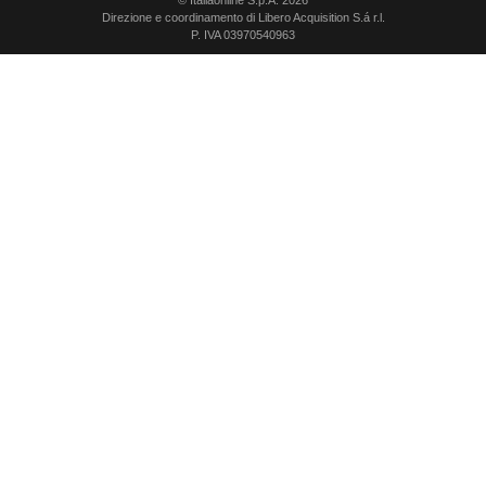
Direzione e coordinamento di Libero Acquisition S.á r.l.
P. IVA 03970540963