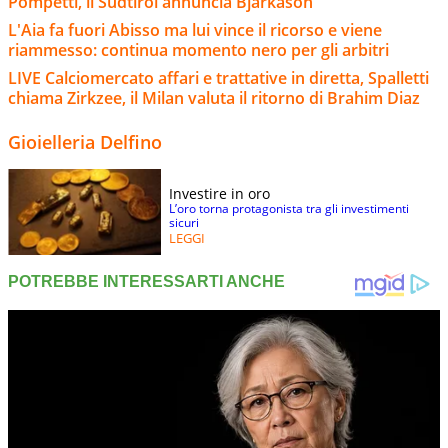
Pompetti, il Sudtirol annuncia Bjarkason
L'Aia fa fuori Abisso ma lui vince il ricorso e viene
riammesso: continua momento nero per gli arbitri
LIVE Calciomercato affari e trattative in diretta, Spalletti
chiama Zirkzee, il Milan valuta il ritorno di Brahim Diaz
Gioielleria Delfino
Investire in oro
L’oro torna protagonista tra gli investimenti
sicuri
LEGGI