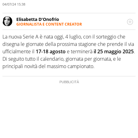
04/07/24 15:38
Elisabetta D'Onofrio
GIORNALISTA E CONTENT CREATOR
Giornalista professionista dal 2007, scrive per curiosità
personale e necessità: soprattutto di calcio, di sport e dei
La nuova Serie A è nata oggi, 4 luglio, con il sorteggio che
suoi protagonisti, concedendosi innocenti evasioni
disegna le giornate della prossima stagione che prende il via
nell'ambito della creazione di format. Un tempo ala
ufficialmente il
17-18 agosto
e terminerà
il 25 maggio 2025
.
destra, oggi si sente a suo agio nel ruolo di libero. Cura
Di seguito tutto il calendario, giornata per giornata, e le
una classifica riservata dei migliori 5 calciatori di sempre.
principali novità del massimo campionato.