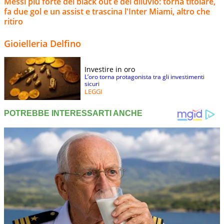
Messi più forte del black out e del diluvio: torna titolare,
fa due gol e un assist e trascina l'Inter Miami, altro che
ritiro
Gioielleria Delfino
Investire in oro
L’oro torna protagonista tra gli investimenti
sicuri
LEGGI