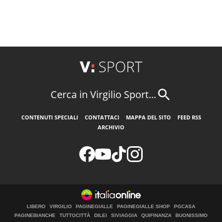
Cerca in Virgilio Sport...
CONTENUTI SPECIALI
CONTATTACI
MAPPA DEL SITO
FEED RSS
ARCHIVIO
LIBERO
VIRGILIO
PAGINEGIALLE
PAGINEGIALLE SHOP
PGCASA
PAGINEBIANCHE
TUTTOCITTÀ
DILEI
SIVIAGGIA
QUIFINANZA
BUONISSIMO