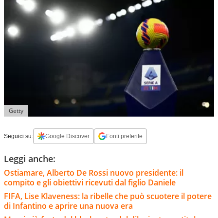
Getty
Seguici su:
Google Discover
Fonti preferite
Leggi anche:
Ostiamare, Alberto De Rossi nuovo presidente: il
compito e gli obiettivi ricevuti dal figlio Daniele
FIFA, Lise Klaveness: la ribelle che può scuotere il potere
di Infantino e aprire una nuova era