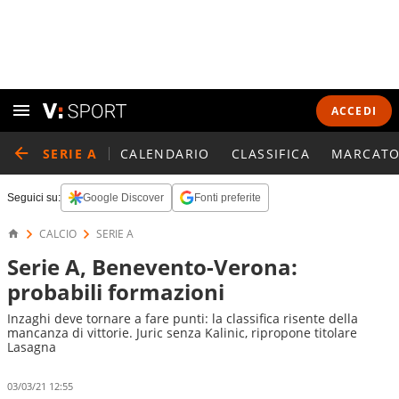
ACCEDI
SERIE A
CALENDARIO
CLASSIFICA
MARCATO
Seguici su:
Google Discover
Fonti preferite
CALCIO
SERIE A
Serie A, Benevento-Verona:
probabili formazioni
Inzaghi deve tornare a fare punti: la classifica risente della
mancanza di vittorie. Juric senza Kalinic, ripropone titolare
Lasagna
03/03/21 12:55