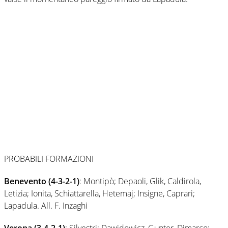
PROBABILI FORMAZIONI
Benevento (4-3-2-1)
: Montipò; Depaoli, Glik, Caldirola,
Letizia; Ionita, Schiattarella, Hetemaj; Insigne, Caprari;
Lapadula. All. F. Inzaghi
Verona (3-4-2-1)
: Silvestri; Dawidowicz, Gunter, Dimarco;