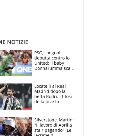
ME NOTIZIE
PSG, Longoni
debutta contro lo
United: il baby
Donnarumma scalza
Chevalier, Luis
Enrique l’ha rifatto
Locatelli al Real
Madrid dopo la
beffa Rodri: i tifosi
della Juve lo
“vendono” sui social,
cosa c’è di vero
Silverstone, Martin:
"Il lavoro di Aprilia
sta ripagando". Le
lacrime di