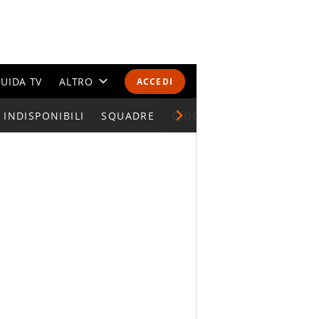
UIDA TV
ALTRO
ACCEDI
INDISPONIBILI
CALENDARI E CLASSIFICHE
SQUADRE
GIOCATORI SERIE A
ALTRI SPORT
MONDIALI 2026
OLIMPIADI
GOSSIP
LIFESTYLE