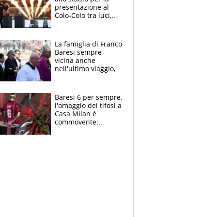
presentazione al
Colo-Colo tra luci,
spettacolo, elicotteri
e paracadutisti
La famiglia di Franco
Baresi sempre
vicina anche
nell'ultimo viaggio,
la moglie Maura, i
figli e i suoi cari
circondati
Baresi 6 per sempre,
dall'affetto dei tifosi
l'omaggio dei tifosi a
Casa Milan è
commovente:
maglie, bandiere,
sciarpe, lacrime e
bigliettini