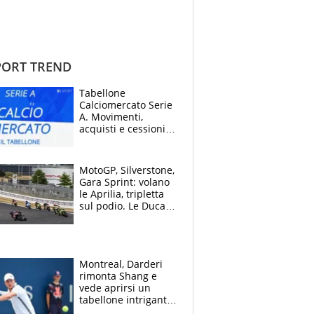
ORT TREND
Tabellone
Calciomercato Serie
A. Movimenti,
acquisti e cessioni:
estate 2026-27
MotoGP, Silverstone,
Gara Sprint: volano
le Aprilia, tripletta
sul podio. Le Ducati
crollano
Montreal, Darderi
rimonta Shang e
vede aprirsi un
tabellone intrigante:
"Penso solo a