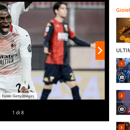
Gioie
ULTI
Fonte: Getty Images
1
di
8