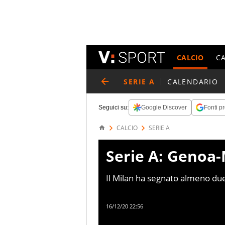
CALCIO
C
SERIE A
CALENDARIO
Seguici su:
Google Discover
Fonti pr
CALCIO
SERIE A
Serie A: Genoa-M
Il Milan ha segnato almeno due
nella storia della Serie A, supe
16/12/20 22:56