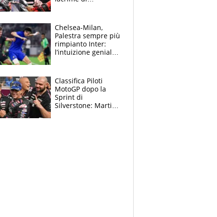
Bezzecchi: "Ho dato
tutto, spero di finire
la gara domani"
Chelsea-Milan,
Palestra sempre più
rimpianto Inter:
l’intuizione geniale
di Alonso fa esultare
anche Mancini
Classifica Piloti
MotoGP dopo la
Sprint di
Silverstone: Martin
sempre più leader,
Bezzecchi supera
Marquez