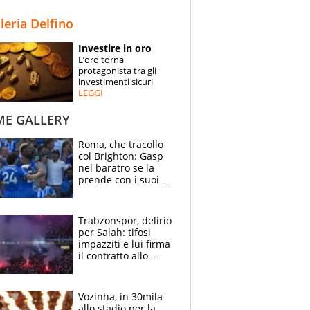
STORIE
lleria Delfino
SPECIALI
Investire in oro
L’oro torna
ESPERTI
protagonista tra gli
investimenti sicuri
LEGGI
CONTATTI
ME GALLERY
Roma, che tracollo
col Brighton: Gasp
nel baratro se la
prende con i suoi
cambiando tutti
Trabzonspor, delirio
per Salah: tifosi
impazziti e lui firma
il contratto allo
stadio
Vozinha, in 30mila
allo stadio per la