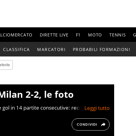
ALCIOMERCATO
DIRETTE LIVE
F1
MOTO
TENNIS
G
CLASSIFICA
MARCATORI
PROBABILI FORMAZIONI
eferite
ilan 2-2, le foto
 gol in 14 partite consecutive: record assoluto
rato il Torino 1948 (13).
CONDIVIDI