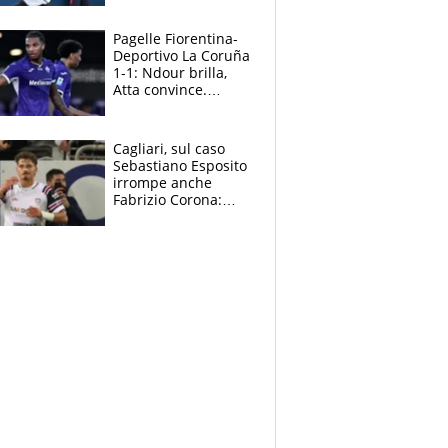
Borges, ma sono
felice del mio livello"
Pagelle Fiorentina-
Deportivo La Coruña
1-1: Ndour brilla,
Atta convince.
Pongracic rovina
tutto nel finale
Cagliari, sul caso
Sebastiano Esposito
irrompe anche
Fabrizio Corona:
“Ecco cosa è
successo, ho le
prove”