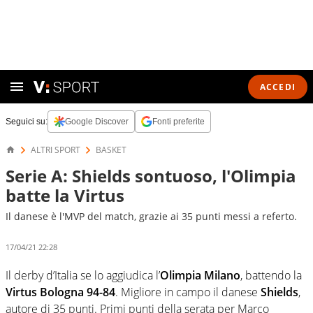
ACCEDI
Seguici su:
Google Discover
Fonti preferite
ALTRI SPORT
BASKET
Serie A: Shields sontuoso, l'Olimpia
batte la Virtus
Il danese è l'MVP del match, grazie ai 35 punti messi a referto.
17/04/21 22:28
Il derby d’Italia se lo aggiudica l’
Olimpia Milano
, battendo la
Virtus Bologna 94-84
. Migliore in campo il danese
Shields
,
autore di 35 punti. Primi punti della serata per Marco