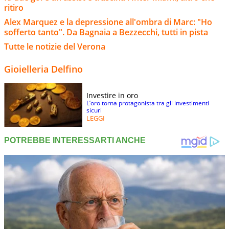
ritiro
Alex Marquez e la depressione all'ombra di Marc: "Ho
sofferto tanto". Da Bagnaia a Bezzecchi, tutti in pista
Tutte le notizie del Verona
Gioielleria Delfino
Investire in oro
L’oro torna protagonista tra gli investimenti
sicuri
LEGGI