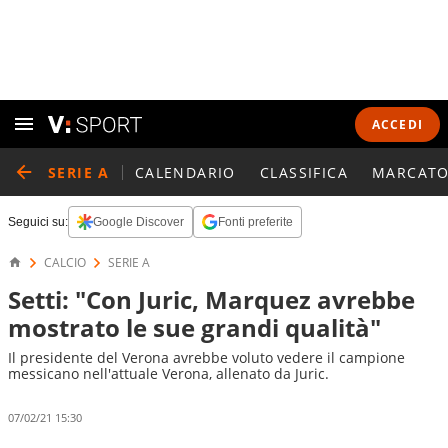
ACCEDI
SERIE A
CALENDARIO
CLASSIFICA
MARCATO
Seguici su:
Google Discover
Fonti preferite
CALCIO
SERIE A
Setti: "Con Juric, Marquez avrebbe
mostrato le sue grandi qualità"
Il presidente del Verona avrebbe voluto vedere il campione
messicano nell'attuale Verona, allenato da Juric.
07/02/21 15:30