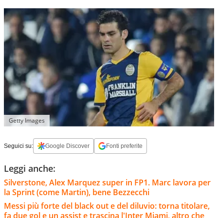
Getty Images
Seguici su:
Google Discover
Fonti preferite
Leggi anche:
Silverstone, Alex Marquez super in FP1. Marc lavora per
la Sprint (come Martin), bene Bezzecchi
Messi più forte del black out e del diluvio: torna titolare,
fa due gol e un assist e trascina l'Inter Miami, altro che