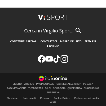
Cerca in Virgilio Sport...
CONTENUTI SPECIALI
CONTATTACI
MAPPA DEL SITO
FEED RSS
ARCHIVIO
LIBERO
VIRGILIO
PAGINEGIALLE
PAGINEGIALLE SHOP
PGCASA
PAGINEBIANCHE
TUTTOCITTÀ
DILEI
SIVIAGGIA
QUIFINANZA
BUONISSIMO
SUPEREVA
Chi siamo
Note Legali
Privacy
Cookie Policy
Preferenze sui cookie
Aiuto