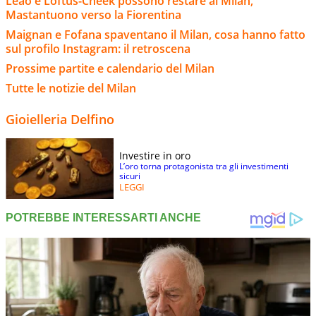
Leao e Loftus-Cheek possono restare al Milan,
Mastantuono verso la Fiorentina
Maignan e Fofana spaventano il Milan, cosa hanno fatto
sul profilo Instagram: il retroscena
Prossime partite e calendario del Milan
Tutte le notizie del Milan
Gioielleria Delfino
Investire in oro
L’oro torna protagonista tra gli investimenti
sicuri
LEGGI