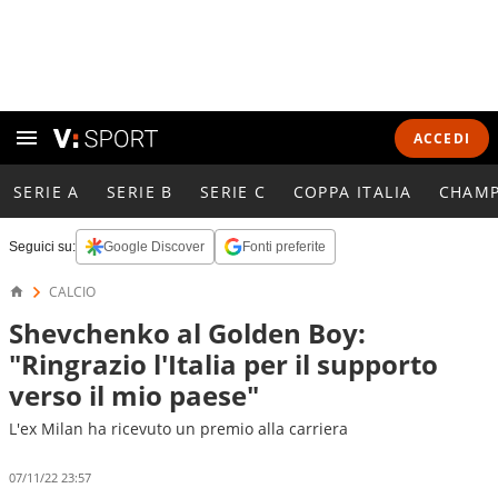
ACCEDI
SERIE A
SERIE B
SERIE C
COPPA ITALIA
CHAMP
Seguici su:
Google Discover
Fonti preferite
CALCIO
Shevchenko al Golden Boy:
"Ringrazio l'Italia per il supporto
verso il mio paese"
L'ex Milan ha ricevuto un premio alla carriera
07/11/22 23:57