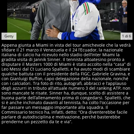
Getty
1
di
6
Appena giunta a Miami in vista del tour amichevole che la vedrà
sfidare il 21 marzo il Venezuela e il 24 l’Ecuador, la nazionale
italiana di calcio ha ricevuto nello stadio dell’Inter Miami la
gradita visita di Jannik Sinner. Il tennista altoatesino pronto a
disputare il Masters 1000 di Miami è stato accolto nella “casa” di
Leo Messi dal Ct Luciano Spalletti, e ha avuto modi di scambiare
qualche battuta con il presidente della FIGC, Gabriele Gravina, e
con Gianluigi Buffon, capo delegazione della nazionale, nonché
con i calciatori. Tra foto di rito, autografi, abbracci e l’applauso
degli azzurri in tributo all’attuale numero 3 del ranking ATP, non
sono mancate le risate. Sinner ha, dunque, scelto di assistere a
buona parte dell’allenamento prima di congedarsi. Spalletti, che
si è anche inchinato davanti al tennista, ha colto l'occasione per
far passare un messaggio importante alla squadra. Il
Commissario tecnico ha, infatti, detto: “Ora diventerebbe facile
parlare di autodisciplina e motivazione, perché basterebbe
prenderne un pezzetto da te e via”.