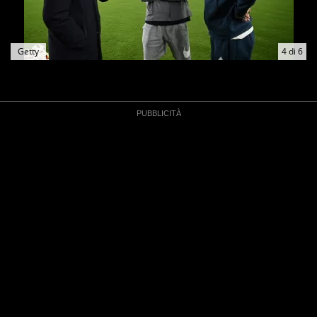
Getty
4
di
6