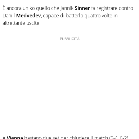
È ancora un ko quello che Jannik
Sinner
fa registrare contro
Daniil
Medvedev
, capace di batterlo quattro volte in
altrettante uscite.
A
Vienna
bastano due set per chiudere il match (6-4, 6-2),