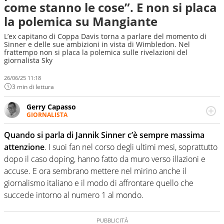
come stanno le cose”. E non si placa
la polemica su Mangiante
L’ex capitano di Coppa Davis torna a parlare del momento di
Sinner e delle sue ambizioni in vista di Wimbledon. Nel
frattempo non si placa la polemica sulle rivelazioni del
giornalista Sky
26/06/25 11:18
3 min di lettura
Gerry Capasso
GIORNALISTA
Per lui gli sport americani non hanno segreti: basket,
football, baseball e la capacità innata di trovare la notizia
Quando si parla di Jannik Sinner c’è sempre massima
dove altri non vedono granché
attenzione
. I suoi fan nel corso degli ultimi mesi, soprattutto
dopo il caso doping, hanno fatto da muro verso illazioni e
accuse. E ora sembrano mettere nel mirino anche il
giornalismo italiano e il modo di affrontare quello che
succede intorno al numero 1 al mondo.