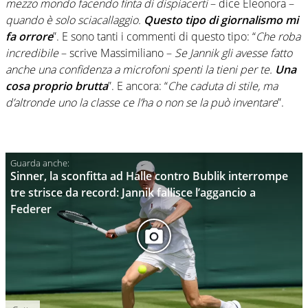
mezzo mondo facendo finta di dispiacerti
– dice Eleonora –
quando è solo sciacallaggio.
Questo tipo di giornalismo mi
fa orrore
”. E sono tanti i commenti di questo tipo: “
Che roba
incredibile
– scrive Massimiliano –
Se Jannik gli avesse fatto
anche una confidenza a microfoni spenti la tieni per te.
Una
cosa proprio brutta
”. E ancora: “
Che caduta di stile, ma
d’altronde uno la classe ce l’ha o non se la può inventare
”.
Sinner, la sconfitta ad Halle contro Bublik interrompe
tre strisce da record: Jannik fallisce l’aggancio a
Federer