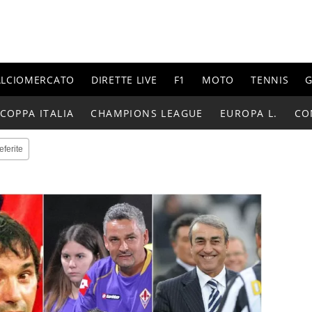
ALCIOMERCATO
DIRETTE LIVE
F1
MOTO
TENNIS
G
COPPA ITALIA
CHAMPIONS LEAGUE
EUROPA L.
CO
eferite