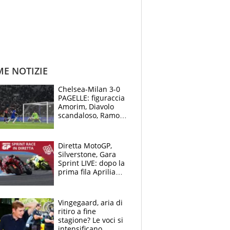
ME NOTIZIE
Chelsea-Milan 3-0
PAGELLE: figuraccia
Amorim, Diavolo
scandaloso, Ramos
già rimandato
Diretta MotoGP,
Silverstone, Gara
Sprint LIVE: dopo la
prima fila Aprilia
cerca il colpaccio
Vingegaard, aria di
ritiro a fine
stagione? Le voci si
intensificano.