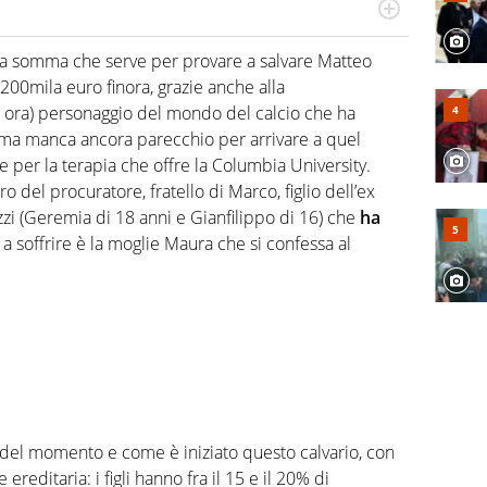
numerose manifestazioni sportive e collaborato con
, competenza, conoscenza e memoria storica. Si occupa
 la somma che serve per provare a salvare Matteo
 200mila euro finora, grazie anche alla
ora) personaggio del mondo del calcio che ha
ma manca ancora parecchio per arrivare a quel
 per la terapia che offre la Columbia University.
ro del procuratore, fratello di Marco, figlio dell’ex
i (Geremia di 18 anni e Gianfilippo di 16) che
ha
a soffrire è la moglie Maura che si confessa al
a del momento e come è iniziato questo calvario, con
ereditaria: i figli hanno fra il 15 e il 20% di