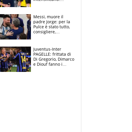
Pogacar, niente
Sanremo nel 2027:
vuole la Roubaix
Messi, muore il
padre Jorge: per la
Pulce è stato tutto,
consigliere,
manager, amico e
capofamiglia
Juventus-Inter
PAGELLE: frittata di
Di Gregorio, Dimarco
e Diouf fanno i
bianconeri piccoli
piccoli, Ylildiz
scompare, Kolo fa
sperare