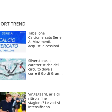
ORT TREND
Tabellone
Calciomercato Serie
A. Movimenti,
acquisti e cessioni:
estate 2026-27
Silverstone, le
caratteristiche del
circuito dove si
corre il Gp di Gran
Bretagna del
Motomondiale
Vingegaard, aria di
ritiro a fine
stagione? Le voci si
intensificano.
Pogacar, niente