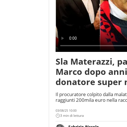
Sla Materazzi, pa
Marco dopo anni 
donatore super n
Il procuratore colpito dalla malat
raggiunti 200mila euro nella ra
03/08/25 10:00
3 min di lettura
Fabrizio Piccolo