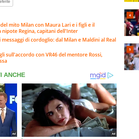
eferite
del mito Milan con Maura Lari e i figli e il
 nipote Regina, capitani dell'Inter
i messaggi di cordoglio: dal Milan e Maldini al Real
agli sull'accordo con VR46 del mentore Rossi,
ssa