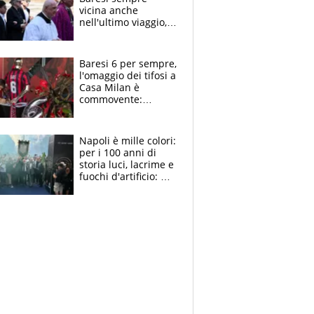
vicina anche
nell'ultimo viaggio,
la moglie Maura, i
figli e i suoi cari
circondati
Baresi 6 per sempre,
dall'affetto dei tifosi
l'omaggio dei tifosi a
Casa Milan è
commovente:
maglie, bandiere,
sciarpe, lacrime e
bigliettini
Napoli è mille colori:
per i 100 anni di
storia luci, lacrime e
fuochi d'artificio: De
Laurentiis salta al
coro anti-Juve