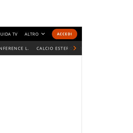
UIDA TV
ALTRO
ACCEDI
NFERENCE L.
CALENDARI E CLASSIFICHE
CALCIO ESTERO
SUPERCOPPA ITALIAN
ALTRI SPORT
MONDIALI 2026
OLIMPIADI
GOSSIP
LIFESTYLE