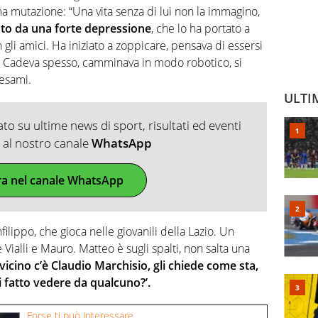
ma mutazione: “Una vita senza di lui non la immagino,
ato da una forte depressione
, che lo ha portato a
 gli amici. Ha iniziato a zoppicare, pensava di essersi
a. Cadeva spesso, camminava in modo robotico, si
 esami.
ULTI
o su ultime news di sport, risultati ed eventi
ti al nostro canale
WhatsApp
ra nel canale WhatsApp
nfilippo, che gioca nelle giovanili della Lazio. Un
Vialli e Mauro. Matteo è sugli spalti, non salta una
ì vicino c’è Claudio Marchisio, gli chiede come sta,
sei fatto vedere da qualcuno?’.
Forse ti può interessare