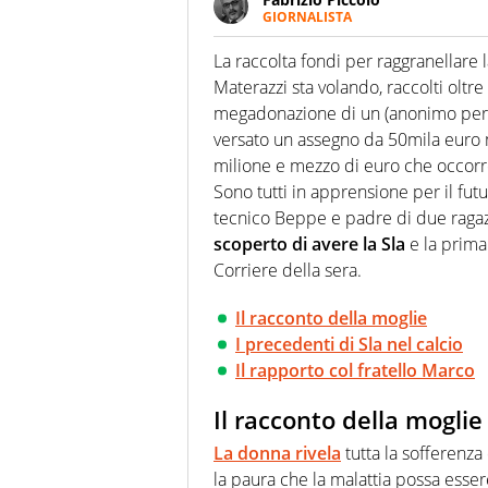
GIORNALISTA
Nella sua carriera ha seguito 
agenzie e testate. Esperienza
La raccolta fondi per raggranellare
prevalentemente di calcio
Materazzi sta volando, raccolti oltre
megadonazione di un (anonimo per 
versato un assegno da 50mila euro 
milione e mezzo di euro che occorre
Sono tutti in apprensione per il futu
tecnico Beppe e padre di due ragazz
scoperto di avere la Sla
e la prima 
Corriere della sera.
Il racconto della moglie
I precedenti di Sla nel calcio
Il rapporto col fratello Marco
Il racconto della moglie
La donna rivela
tutta la sofferenz
la paura che la malattia possa essere 