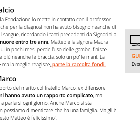
alcio
a Fondazione lo mette in contatto con il professor
che per la diagnosi non ha avuto bisogno neanche di
e il sangue, ricordando i tanti precedenti da Signorini a
a muore entro tre anni
. Matteo e la signora Maura
ui in pochi mesi perde l’uso delle gambe, finisce
GUI
e più neanche le braccia, solo un po’ le mani. La
Even
 ma la moglie reagisce,
parte la raccolta fondi.
 Marco
porto del marito col fratello Marco, ex difensore
ni hanno avuto un rapporto complicato
, ma
ti a parlarsi ogni giorno. Anche Marco si sta
n possiamo dimenticare che ha una famiglia. Ma gli è
uesto Matteo è felicissimo”.