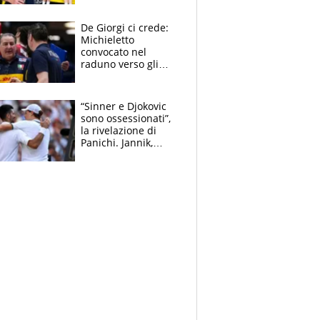
Sanremo nel 2027:
vuole la Roubaix
De Giorgi ci crede:
Michieletto
convocato nel
raduno verso gli
Europei. A sorpresa
torna Rychlicki
“Sinner e Djokovic
sono ossessionati”,
la rivelazione di
Panichi. Jannik,
ansia per il
ginocchio e il rischio
agli US Open