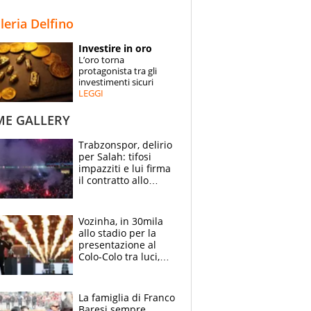
STORIE
lleria Delfino
SPECIALI
Investire in oro
L’oro torna
ESPERTI
protagonista tra gli
investimenti sicuri
LEGGI
CONTATTI
ME GALLERY
Trabzonspor, delirio
per Salah: tifosi
impazziti e lui firma
il contratto allo
stadio
Vozinha, in 30mila
allo stadio per la
presentazione al
Colo-Colo tra luci,
spettacolo, elicotteri
e paracadutisti
La famiglia di Franco
Baresi sempre