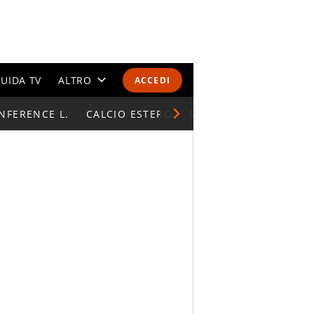
UIDA TV
ALTRO
ACCEDI
NFERENCE L.
CALENDARI E CLASSIFICHE
CALCIO ESTERO
SUPERCOPPA ITALIAN
ALTRI SPORT
MONDIALI 2026
OLIMPIADI
GOSSIP
LIFESTYLE