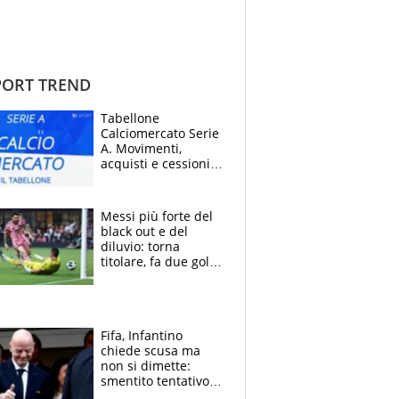
ORT TREND
Tabellone
Calciomercato Serie
A. Movimenti,
acquisti e cessioni:
estate 2026-27
Messi più forte del
black out e del
diluvio: torna
titolare, fa due gol e
un assist e trascina
l'Inter Miami, altro
che ritiro
Fifa, Infantino
chiede scusa ma
non si dimette:
smentito tentativo di
corruzione al