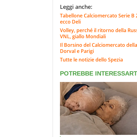
Leggi anche:
Tabellone Calciomercato Serie B 26
ecco Deli
Volley, perché il ritorno della Rus
VNL, giallo Mondiali
Il Borsino del Calciomercato della 
Dorval e Parigi
Tutte le notizie dello Spezia