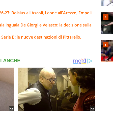
-27: Bolsius all'Ascoli, Leone all'Arezzo, Empoli
sia inguaia De Giorgi e Velasco: la decisione sulla
Serie B: le nuove destinazioni di Pittarello,