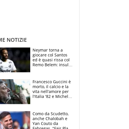
ME NOTIZIE
Neymar torna a
giocare col Santos
ed è quasi rissa col
Remo Belem: insulti
e provocazioni, tifosi
inferociti
Francesco Guccini è
morto, il calcio e la
vita nell'amore per
l'Italia '82 e Michel
Platini: tifoso
anomalo di Pistoiese
e Juventus
Como da Scudetto,
anche Chalobah e
Yan Couto da
Fabregas. "Fair Play