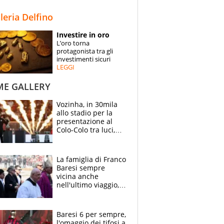
STORIE
lleria Delfino
SPECIALI
Investire in oro
L’oro torna
ESPERTI
protagonista tra gli
investimenti sicuri
LEGGI
CONTATTI
ME GALLERY
Vozinha, in 30mila
allo stadio per la
presentazione al
Colo-Colo tra luci,
spettacolo, elicotteri
e paracadutisti
La famiglia di Franco
Baresi sempre
vicina anche
nell'ultimo viaggio,
la moglie Maura, i
figli e i suoi cari
circondati
Baresi 6 per sempre,
dall'affetto dei tifosi
l'omaggio dei tifosi a