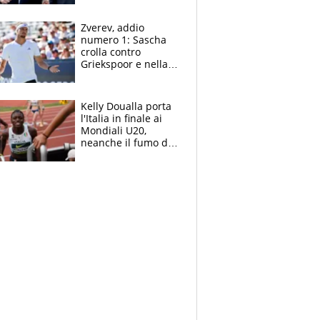
Marocco
Zverev, addio
numero 1: Sascha
crolla contro
Griekspoor e nella
sfida a due con
Sinner si conferma
terzo. Quanti malori
Kelly Doualla porta
a Montreal
l'Italia in finale ai
Mondiali U20,
neanche il fumo di
un incendio la frena
sui 100 metri