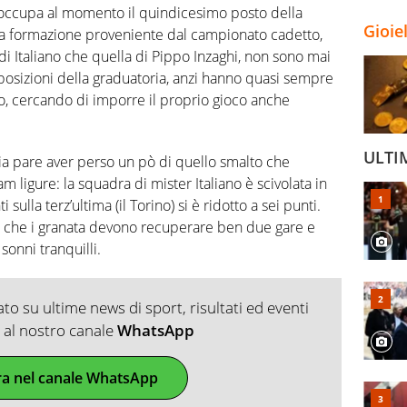
occupa al momento il quindicesimo posto della
Gioie
ltra formazione proveniente dal campionato cadetto,
di Italiano che quella di Pippo Inzaghi, non sono mai
re posizioni della graduatoria, anzi hanno quasi sempre
o, cercando di imporre il proprio gioco anche
ULTI
ia pare aver perso un pò di quello smalto che
m ligure: la squadra di mister Italiano è scivolata in
 sulla terz’ultima (il Torino) si è ridotto a sei punti.
 che i granata devono recuperare ben due gare e
sonni tranquilli.
o su ultime news di sport, risultati ed eventi
ti al nostro canale
WhatsApp
ra nel canale WhatsApp