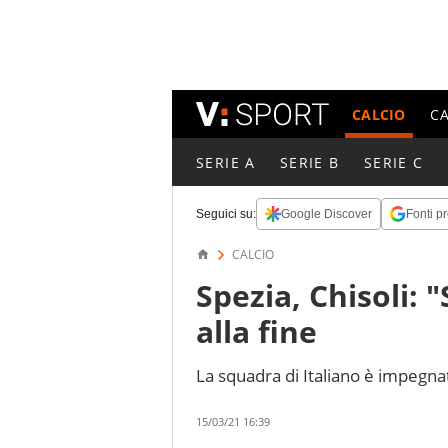
CALCIO
C
SERIE A
SERIE B
SERIE C
Seguici su:
Google Discover
Fonti pr
CALCIO
Spezia, Chisoli: 
alla fine
La squadra di Italiano è impegna
15/03/21 16:39