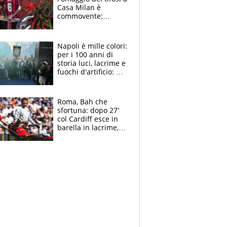
Casa Milan è
commovente:
maglie, bandiere,
sciarpe, lacrime e
bigliettini
Napoli è mille colori:
per i 100 anni di
storia luci, lacrime e
fuochi d'artificio: De
Laurentiis salta al
coro anti-Juve
Roma, Bah che
sfortuna: dopo 27'
col Cardiff esce in
barella in lacrime,
Dybala rigore da
schiaffi, i giallorossi
prendono 3 gol in
45'