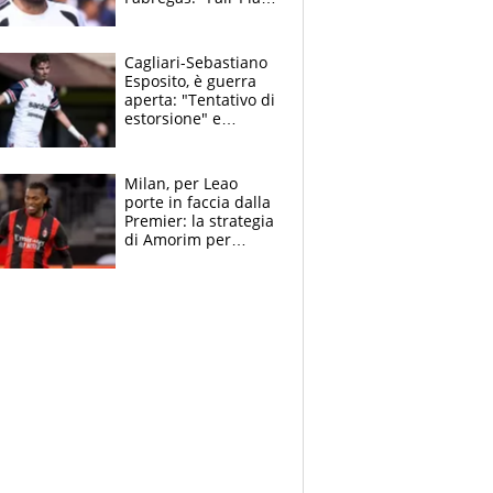
Finanziario?
Pagheremo la
multa"
Cagliari-Sebastiano
Esposito, è guerra
aperta: "Tentativo di
estorsione" e
"certificato medico
imbarazzante"
Milan, per Leao
porte in faccia dalla
Premier: la strategia
di Amorim per
recuperarlo e il
grazie ad Allegri
dopo il derby