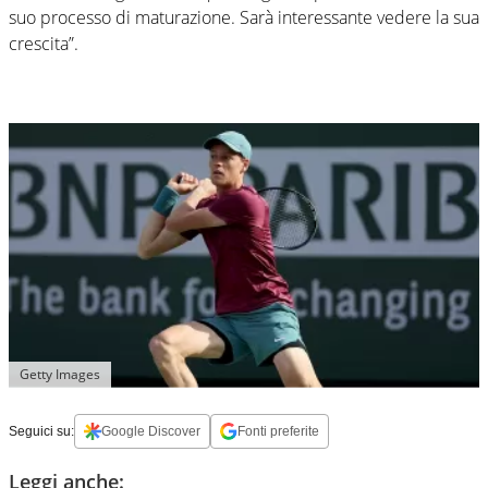
suo processo di maturazione. Sarà interessante vedere la sua
crescita”.
Getty Images
Seguici su:
Google Discover
Fonti preferite
Leggi anche: