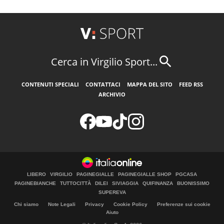
Cerca in Virgilio Sport...
CONTENUTI SPECIALI
CONTATTACI
MAPPA DEL SITO
FEED RSS
ARCHIVIO
LIBERO
VIRGILIO
PAGINEGIALLE
PAGINEGIALLE SHOP
PGCASA
PAGINEBIANCHE
TUTTOCITTÀ
DILEI
SIVIAGGIA
QUIFINANZA
BUONISSIMO
SUPEREVA
Chi siamo
Note Legali
Privacy
Cookie Policy
Preferenze sui cookie
Aiuto