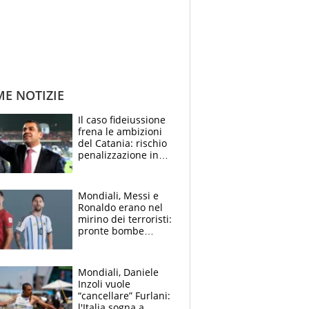
ME NOTIZIE
Il caso fideiussione
frena le ambizioni
del Catania: rischio
penalizzazione in
classifica, cosa
succede?
Mondiali, Messi e
Ronaldo erano nel
mirino dei terroristi:
pronte bombe
contro la Pulce
Mondiali, Daniele
Inzoli vuole
“cancellare” Furlani:
l'Italia sogna a