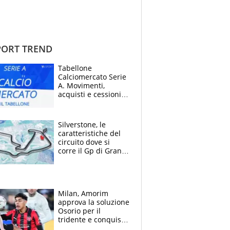
ORT TREND
Tabellone
Calciomercato Serie
A. Movimenti,
acquisti e cessioni:
estate 2026-27
Silverstone, le
caratteristiche del
circuito dove si
corre il Gp di Gran
Bretagna del
Motomondiale
Milan, Amorim
approva la soluzione
Osorio per il
tridente e conquista
Jashari: la frecciata