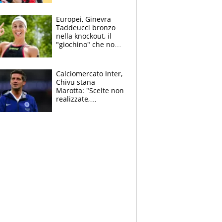
dello svizzero all'ex
Allegri
Europei, Ginevra
Taddeucci bronzo
nella knockout, il
"giochino" che non
le piace: "La Senna?
Oggi era pulita"
Calciomercato Inter,
Chivu stana
Marotta: "Scelte non
realizzate,
dobbiamo
completare la
squadra"