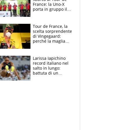
France: la Uno-X
porta in gruppo il
rito della Norvegia
di Haaland e
compagni
Tour de France, la
scelta sorprendente
di Vingegaard:
perché la maglia
gialla indossa la
mascherina, il
rischio da evitare
Larissa Iapichino
record italiano nel
salto in lungo:
battuta di un
centimetro mamma
Fiona May