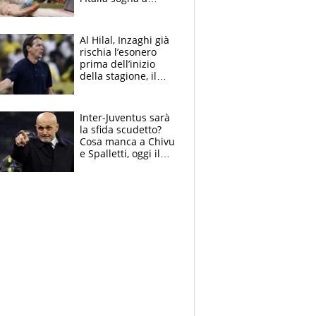
Eugene. Castellani
da record, Succo in
finale
Al Hilal, Inzaghi già
rischia l’esonero
prima dell’inizio
della stagione, il
retroscena
Inter-Juventus sarà
la sfida scudetto?
Cosa manca a Chivu
e Spalletti, oggi il
primo antipasto