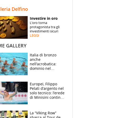
STORIE
lleria Delfino
SPECIALI
Investire in oro
L’oro torna
ESPERTI
protagonista tra gli
investimenti sicuri
LEGGI
CONTATTI
ME GALLERY
Italia di bronzo
anche
nell’acrobatica:
dominio nel
medagliere, ora
tocca a Ceccon, Curti
e compagni
Europei, Filippo
continuare
Pelati d’argento nel
solo tecnico: l’erede
di Minisini continua
a stupire, Los
Angeles è già nel
mirino
La “Viking Row”
sbarca al Tour de