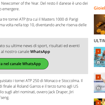
Newcomer of the Year. Del resto il danese è uno dei
Gioie
to emergere.
a tre tornei ATP (tra cui il Masters 1000 di Parigi
ma volta nella top 10, diventando anche riserva delle
ULTI
o su ultime news di sport, risultati ed eventi
ti al nostro canale
WhatsApp
ra nel canale WhatsApp
quistato i tornei ATP 250 di Monaco e Stoccolma. Il
i finale al Roland Garros e il terzo turno agli US
 sugli altri nominati, ovvero Jack Draper, Jiri
Tseng.