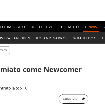
ALCIOMERCATO
DIRETTE LIVE
F1
MOTO
TENNIS
G
USTRALIAN OPEN
ROLAND GARROS
WIMBLEDON
U
eferite
remiato come Newcomer
ntrato la top 10
CONDIVIDI