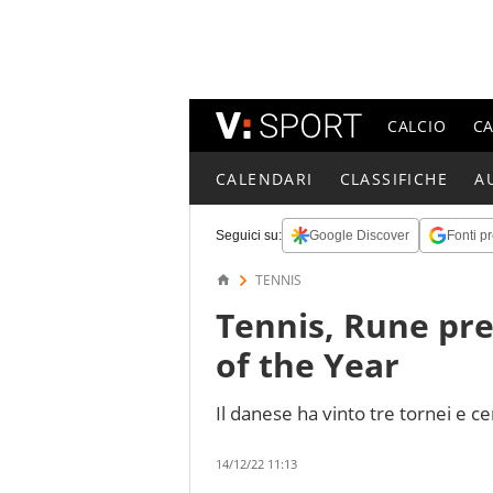
CALCIO
C
CALENDARI
CLASSIFICHE
A
Seguici su:
Google Discover
Fonti pr
TENNIS
Tennis, Rune p
of the Year
Il danese ha vinto tre tornei e ce
14/12/22 11:13