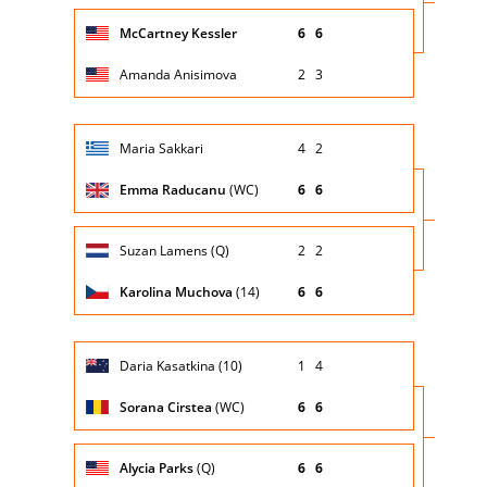
Giocatore
Turno
McCartney Kessler
6
6
(posizione
Stato
Nazionalità
Punteggio
di
testa di
partita
servizio
serie)
Amanda Anisimova
2
3
Giocatore
Turno
Maria Sakkari
4
2
(posizione
Stato
Nazionalità
Punteggio
di
testa di
partita
servizio
serie)
Emma Raducanu
(WC)
6
6
Giocatore
Turno
Suzan Lamens (Q)
2
2
(posizione
Stato
Nazionalità
Punteggio
di
testa di
partita
servizio
serie)
Karolina Muchova
(14)
6
6
Giocatore
Turno
Daria Kasatkina (10)
1
4
(posizione
Stato
Nazionalità
Punteggio
di
testa di
partita
servizio
serie)
Sorana Cirstea
(WC)
6
6
Giocatore
Turno
Alycia Parks
(Q)
6
6
(posizione
Stato
Nazionalità
Punteggio
di
testa di
partita