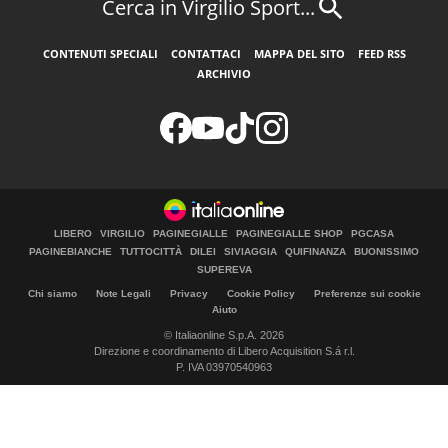
Cerca in Virgilio Sport...
CONTENUTI SPECIALI
CONTATTACI
MAPPA DEL SITO
FEED RSS
ARCHIVIO
LIBERO
VIRGILIO
PAGINEGIALLE
PAGINEGIALLE SHOP
PGCASA
PAGINEBIANCHE
TUTTOCITTÀ
DILEI
SIVIAGGIA
QUIFINANZA
BUONISSIMO
SUPEREVA
Chi siamo
Note Legali
Privacy
Cookie Policy
Preferenze sui cookie
Aiuto
© Italiaonline S.p.A. 2026
Direzione e coordinamento di Libero Acquisition S.á r.l.
P. IVA 03970540963