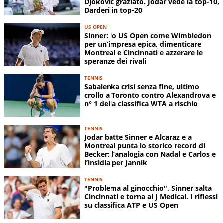
Djokovic graziato. Jodar vede la top-10,
Darderi in top-20
US OPEN
Sinner: lo US Open come Wimbledon
per un’impresa epica, dimenticare
Montreal e Cincinnati e azzerare le
speranze dei rivali
TENNIS
Sabalenka crisi senza fine, ultimo
crollo a Toronto contro Alexandrova e
n° 1 della classifica WTA a rischio
TENNIS
Jodar batte Sinner e Alcaraz e a
Montreal punta lo storico record di
Becker: l’analogia con Nadal e Carlos e
l’insidia per Jannik
TENNIS
"Problema al ginocchio", Sinner salta
Cincinnati e torna al J Medical. I riflessi
su classifica ATP e US Open