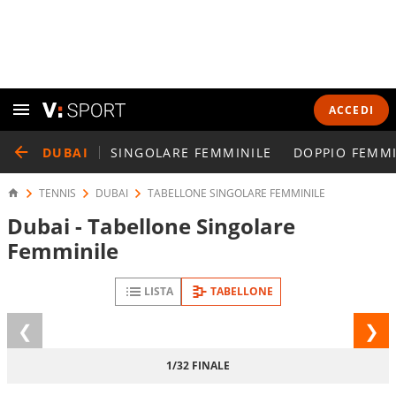
ACCEDI
DUBAI
SINGOLARE FEMMINILE
DOPPIO FEMMI
TENNIS
DUBAI
TABELLONE SINGOLARE FEMMINILE
Dubai - Tabellone Singolare
Femminile
LISTA
TABELLONE
Fase
FASE
precedente
1/32 FINALE