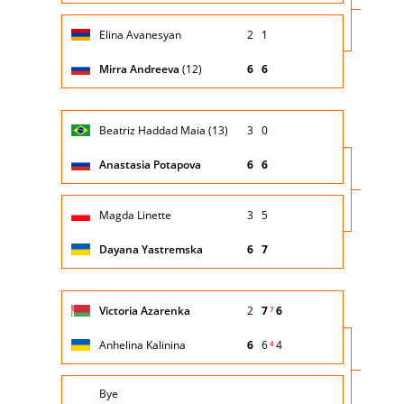
Giocatore
Turno
Elina Avanesyan
2
1
(posizione
Stato
Nazionalità
Punteggio
di
testa di
partita
servizio
serie)
Mirra Andreeva
(12)
6
6
Giocatore
Turno
Beatriz Haddad Maia (13)
3
0
(posizione
Stato
Nazionalità
Punteggio
di
testa di
partita
servizio
serie)
Anastasia Potapova
6
6
Giocatore
Turno
Magda Linette
3
5
(posizione
Stato
Nazionalità
Punteggio
di
testa di
partita
servizio
serie)
Dayana Yastremska
6
7
Giocatore
Turno
Victoria Azarenka
2
7
6
7
(posizione
Stato
Nazionalità
Punteggio
di
testa di
partita
servizio
serie)
Anhelina Kalinina
6
6
4
4
Giocatore
Turno
Bye
(posizione
Stato
Nazionalità
Punteggio
di