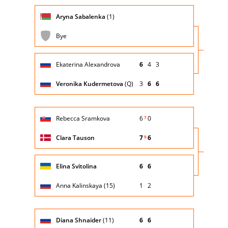
SUCCESSIVA
Giocatore
Turno
Aryna Sabalenka
(1)
(posizione
Stato
Nazionalità
Punteggio
di
testa di
partita
servizio
serie)
Bye
Giocatore
Turno
Ekaterina Alexandrova
6
4
3
(posizione
Stato
Nazionalità
Punteggio
di
testa di
partita
servizio
serie)
Veronika Kudermetova
(Q)
3
6
6
Giocatore
Turno
Rebecca Sramkova
6
0
7
(posizione
Stato
Nazionalità
Punteggio
di
testa di
partita
servizio
serie)
Clara Tauson
7
6
9
Giocatore
Turno
Elina Svitolina
6
6
(posizione
Stato
Nazionalità
Punteggio
di
testa di
partita
servizio
serie)
Anna Kalinskaya (15)
1
2
Giocatore
Turno
Diana Shnaider
(11)
6
6
(posizione
Stato
Nazionalità
Punteggio
di