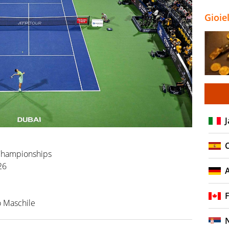
Gioie
J
C
 Championships
26
F
o Maschile