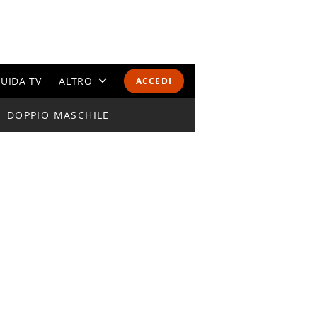
UIDA TV
ALTRO
ACCEDI
DOPPIO MASCHILE
CALENDARI E CLASSIFICHE
ALTRI SPORT
MONDIALI 2026
OLIMPIADI
GOSSIP
LIFESTYLE