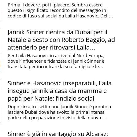
Capodanno da favola
Prima il dovere, poi il piacere. Sembra essere
questo il significato recondito del messaggio in
codice diffuso sui social da Laila Hasanovic. Della
...
Jannik Sinner rientra da Dubai per il
Natale a Sesto con Roberto Baggio, ad
attenderlo per ritrovarsi Laila
Hasanovic
Per Laila Hasanovic in arrivo dal Nord Europa,
dove l’influencer e fidanzata di Jannik Sinner è
transitata per incontrare la sua famiglia e le
amiche ...
Sinner e Hasanovic inseparabili, Laila
insegue Jannik a casa da mamma e
papà per Natale: l’indizio social
Dopo circa tre settimane Jannik Sinner è pronto a
lasciare Dubai dove ha svolto la prima intensa
parte della preparazione in vista della nuova ...
Sinner è già in vantaggio su Alcaraz: