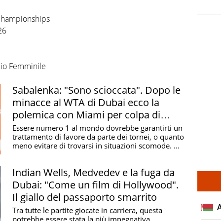
 Championships
26
pio Femminile
Sabalenka: "Sono scioccata". Dopo le
minacce al WTA di Dubai ecco la
polemica con Miami per colpa di
Alcaraz-Fonseca
Essere numero 1 al mondo dovrebbe garantirti un
trattamento di favore da parte dei tornei, o quanto
meno evitare di trovarsi in situazioni scomode. ...
Indian Wells, Medvedev e la fuga da
Dubai: "Come un film di Hollywood".
Il giallo del passaporto smarrito
Tra tutte le partite giocate in carriera, questa
potrebbe essere stata la più impegnativa.