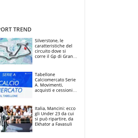
ORT TREND
Silverstone, le
caratteristiche del
circuito dove si
corre il Gp di Gran
Bretagna del
Motomondiale
Tabellone
Calciomercato Serie
A. Movimenti,
acquisti e cessioni:
estate 2026-27
Italia, Mancini: ecco
gli Under 23 da cui
si può ripartire, da
Ekhator a Favasuli