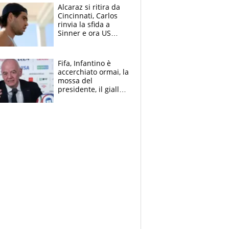
Alcaraz si ritira da
Cincinnati, Carlos
rinvia la sfida a
Sinner e ora US
Open di nuovo a
rischio
Fifa, Infantino è
accerchiato ormai, la
mossa del
presidente, il giallo
dimissioni e la verità
sulla telefonata a
Trump