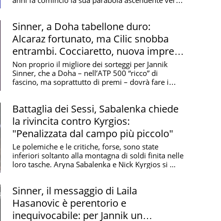
anni fa cominciò la sua parabola ascendente verso
le ...
Sinner, a Doha tabellone duro:
Alcaraz fortunato, ma Cilic snobba
entrambi. Cocciaretto, nuova impresa
a Dubai
Non proprio il migliore dei sorteggi per Jannik
Sinner, che a Doha – nell’ATP 500 “ricco” di
fascino, ma soprattutto di premi – dovrà fare i
conti con ...
Battaglia dei Sessi, Sabalenka chiede
la rivincita contro Kyrgios:
"Penalizzata dal campo più piccolo"
Le polemiche e le critiche, forse, sono state
inferiori soltanto alla montagna di soldi finita nelle
loro tasche. Aryna Sabalenka e Nick Kyrgios si ...
Sinner, il messaggio di Laila
Hasanovic è perentorio e
inequivocabile: per Jannik un