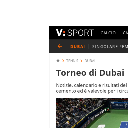
CALCIO
C
DUBAI
SINGOLARE FE
TENNIS
DUBAI
Torneo di Dubai
Notizie, calendario e risultati de
cemento ed è valevole per i circu