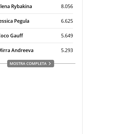
Elena Rybakina
8.056
essica Pegula
6.625
Coco Gauff
5.649
Mirra Andreeva
5.293
MOSTRA COMPLETA