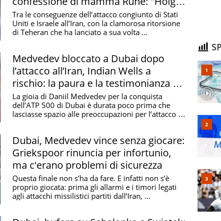
confessione di mamma Rune: "Holger
terrorizzato"
Tra le conseguenze dell’attacco congiunto di Stati
Uniti e Israele all’Iran, con la clamorosa ritorsione
di Teheran che ha lanciato a sua volta ...
SP
Medvedev bloccato a Dubai dopo
l’attacco all’Iran, Indian Wells a
rischio: la paura e la testimonianza di
Bublik
La gioia di Daniil Medvedev per la conquista
dell’ATP 500 di Dubai è durata poco prima che
lasciasse spazio alle preoccupazioni per l’attacco di
USA e ...
Dubai, Medvedev vince senza giocare:
Griekspoor rinuncia per infortunio,
ma c'erano problemi di sicurezza
Questa finale non s’ha da fare. E infatti non s’è
proprio giocata: prima gli allarmi e i timori legati
agli attacchi missilistici partiti dall’Iran, ...