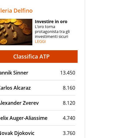
STORIE
lleria Delfino
SPECIALI
Investire in oro
L’oro torna
ESPERTI
protagonista tra gli
investimenti sicuri
LEGGI
CONTATTI
Classifica ATP
annik Sinner
13.450
arlos Alcaraz
8.160
Alexander Zverev
8.120
elix Auger-Aliassime
4.740
Novak Djokovic
3.760