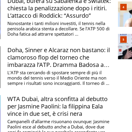
Dubai, bufera su Sabalenka e Swiatek:
chiesta la penalizzazione dopo i ritiri.
L’attacco di Roddick: “Assurdo”
Nonostante i tanti milioni investiti, il tennis nella
penisola arabica stenta a decollare. Se l’ATP 500 di
Doha fatica ad attrarre spettatori ...
Doha, Sinner e Alcaraz non bastano: il
clamoroso flop del torneo che
imbarazza l’ATP. Dramma Badosa a
Dubai
L’ATP sta cercando di spostare sempre di più il
mondo del tennis verso il Medio Oriente ma non
sempre i risultati sono incoraggianti. Il torneo di ...
WTA Dubai, altra sconfitta al debutto
per Jasmine Paolini: la filippina Eala
vince in due set, è crisi nera
Campanelli d’allarme risuonano ovunque: Jasmine
Paolini esce al debutto anche a Dubai, dove due