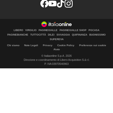
LIBERO
VIRGILIO
PAGINEGIALLE
PAGINEGIALLE SHOP
PGCASA
PAGINEBIANCHE
TUTTOCITTÀ
DILEI
SIVIAGGIA
QUIFINANZA
BUONISSIMO
SUPEREVA
Chi siamo
Note Legali
Privacy
Cookie Policy
Preferenze sui cookie
Aiuto
© Italiaonline S.p.A. 2026
Direzione e coordinamento di Libero Acquisition S.á r.l.
P. IVA 03970540963