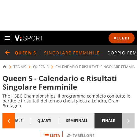
ACCEDI
QUEEN S
SINGOLARE FEMMINILE
DOPPIO FEM
TENNIS
QUEEN S
CALENDARIO E RISULTATI SINGOLARE FEMMINI
Queen S - Calendario e Risultati
Singolare Femminile
The HSBC Championships, il programma completo con tutte le
partite e i risultati del torneo che si gioca a Londra, Gran
Bretagna
1/8 FINALE
QUARTI
SEMIFINALI
FINALE
LISTA
TABELLONE