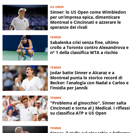
US OPEN
Sinner: lo US Open come Wimbledon
per un’impresa epica, dimenticare
Montreal e Cincinnati e azzerare le
speranze dei rivali
TENNIS
Sabalenka crisi senza fine, ultimo
crollo a Toronto contro Alexandrova e
n° 1 della classifica WTA a rischio
TENNIS
Jodar batte Sinner e Alcaraz e a
Montreal punta lo storico record di
Becker: l’analogia con Nadal e Carlos e
l’insidia per Jannik
TENNIS
"Problema al ginocchio", Sinner salta
Cincinnati e torna al J Medical. I riflessi
su classifica ATP e US Open
TENNIS