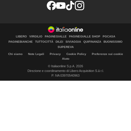
LIBERO
VIRGILIO
PAGINEGIALLE
PAGINEGIALLE SHOP
PGCASA
PAGINEBIANCHE
TUTTOCITTÀ
DILEI
SIVIAGGIA
QUIFINANZA
BUONISSIMO
SUPEREVA
Chi siamo
Note Legali
Privacy
Cookie Policy
Preferenze sui cookie
Aiuto
© Italiaonline S.p.A. 2026
Direzione e coordinamento di Libero Acquisition S.á r.l.
P. IVA 03970540963