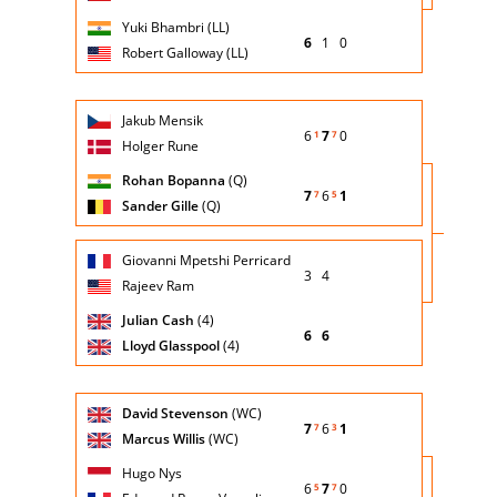
serie)
Yuki Bhambri (LL)
6
1
0
Robert Galloway (LL)
Giocatore
Turno
Jakub Mensik
(posizione
Stato
Nazionalità
Punteggio
di
6
7
0
1
7
testa di
partita
Holger Rune
servizio
serie)
Rohan Bopanna
(Q)
7
6
1
7
5
Sander Gille
(Q)
Giocatore
Turno
Giovanni Mpetshi Perricard
(posizione
Stato
Nazionalità
Punteggio
di
3
4
testa di
partita
Rajeev Ram
servizio
serie)
Julian Cash
(4)
6
6
Lloyd Glasspool
(4)
Giocatore
Turno
David Stevenson
(WC)
(posizione
Stato
Nazionalità
Punteggio
di
7
6
1
7
3
testa di
partita
Marcus Willis
(WC)
servizio
serie)
Hugo Nys
6
7
0
5
7