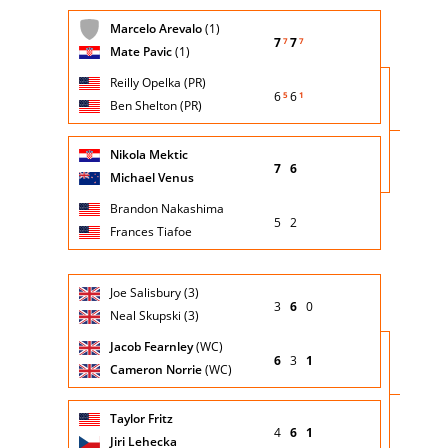
SUCCESSIVA
Giocatore
Turno
Marcelo Arevalo
(1)
(posizione
Stato
Nazionalità
Punteggio
di
7
7
7
7
testa di
partita
Mate Pavic
(1)
servizio
serie)
Reilly Opelka (PR)
6
6
5
1
Ben Shelton (PR)
Giocatore
Turno
Nikola Mektic
(posizione
Stato
Nazionalità
Punteggio
di
7
6
testa di
partita
Michael Venus
servizio
serie)
Brandon Nakashima
5
2
Frances Tiafoe
Giocatore
Turno
Joe Salisbury (3)
(posizione
Stato
Nazionalità
Punteggio
di
3
6
0
testa di
partita
Neal Skupski (3)
servizio
serie)
Jacob Fearnley
(WC)
6
3
1
Cameron Norrie
(WC)
Giocatore
Turno
Taylor Fritz
(posizione
Stato
Nazionalità
Punteggio
di
4
6
1
testa di
partita
Jiri Lehecka
servizio