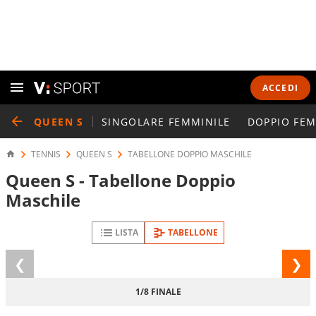
ACCEDI
QUEEN S
SINGOLARE FEMMINILE
DOPPIO FEM
TENNIS
QUEEN S
TABELLONE DOPPIO MASCHILE
Queen S - Tabellone Doppio
Maschile
LISTA
TABELLONE
Fase
FASE
precedente
1/8 FINALE