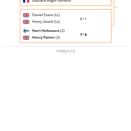
Edouard Roger-Vasselin
Giocatore
Turno
Daniel Evans (LL)
(posizione
Stato
Nazionalità
Punteggio
di
6
1
6
testa di
partita
Henry Searle (LL)
servizio
serie)
Harri Heliovaara
(2)
7
6
8
Henry Patten
(2)