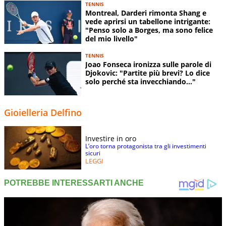
TENNIS
Montreal, Darderi rimonta Shang e
vede aprirsi un tabellone intrigante:
"Penso solo a Borges, ma sono felice
del mio livello"
TENNIS
Joao Fonseca ironizza sulle parole di
Djokovic: "Partite più brevi? Lo dice
solo perché sta invecchiando..."
Gioielleria Delfino
Investire in oro
L’oro torna protagonista tra gli investimenti
sicuri
LEGGI