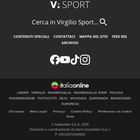
Cerca in Virgilio Sport...
CONTENUTI SPECIALI
CONTATTACI
MAPPA DEL SITO
FEED RSS
ARCHIVIO
LIBERO
VIRGILIO
PAGINEGIALLE
PAGINEGIALLE SHOP
PGCASA
PAGINEBIANCHE
TUTTOCITTÀ
DILEI
SIVIAGGIA
QUIFINANZA
BUONISSIMO
SUPEREVA
Chi siamo
Note Legali
Privacy
Cookie Policy
Preferenze sui cookie
Aiuto
© Italiaonline S.p.A. 2026
Direzione e coordinamento di Libero Acquisition S.á r.l.
P. IVA 03970540963