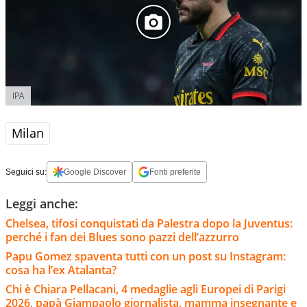
IPA
Milan
Seguici su:
Google Discover
Fonti preferite
Leggi anche:
Chelsea, tifosi conquistati da Palestra dopo la Juventus:
perché i fan dei Blues sono pazzi dell’azzurro
Papu Gomez spaventa tutti con un post su Instagram:
cosa ha l’ex Atalanta?
Chi è Chiara Pellacani, 4 medaglie agli Europei di Parigi
2026, papà Giampaolo giornalista, mamma insegnante e