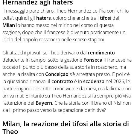
Hernandez agli haters
Il messaggio pare chiaro: Theo Hernandez ce l’ha con “chi lo
odia”, quindi gli
haters
, coloro che anche tra i
tifosi
del
Milan
lo hanno messo nel mirino nel corso di questa
stagione, dopo che il francese è divenuto praticamente un
idolo del popolo rossonero nelle scorse stagioni.
Gli attacchi piovuti su Theo derivano dal
rendimento
deludente in campo: sotto la gestione
Fonseca
il francese ha
toccato il punto più basso della sua storia in rossonero, ma
anche la risalita con
Conceiçao
s’è arrestata presto. E poi c’è
la questione rinnovo: il
contratto
è in
scadenza
nel 2026, le
parti vengono descritte come vicine da mesi, ma la firma non
arriva mai. E intanto su Theo Hernandez si fa sempre più viva
l’attenzione del
Bayern
. Che la storia con il brano di Nisi non
sia il primo passo verso la separazione definitiva?
Milan, la reazione dei tifosi alla storia di
Theo