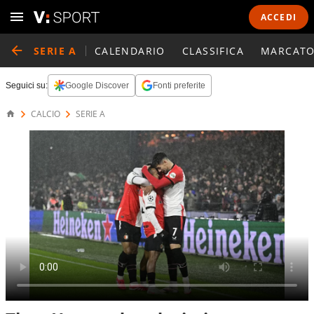
ACCEDI
SERIE A
CALENDARIO
CLASSIFICA
MARCATO
Seguici su:
Google Discover
Fonti preferite
CALCIO
SERIE A