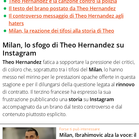
Theo Hernandez e la canzone contro la polizia
Il testo del brano postato da Theo Hernandez
Il controverso messaggio di Theo Hernandez agli
haters
Milan, la reazione dei tifosi alla storia di Theo
Milan, lo sfogo di Theo Hernandez su
Instagram
Theo
Hernandez
fatica a sopportare la pressione dei critici,
di coloro che, soprattutto tra i tifosi del
Milan
, lo hanno
messo nel mirino per le prestazioni opache offerte in questa
stagione e per il dilungarsi della questione legata al
rinnovo
di contratto. Il terzino francese ha espresso la sua
frustrazione pubblicando una
storia
su
Instagram
accompagnato da un brano dal testo controverso e dal
contenuto piuttosto esplicito.
Forse ti può interessare
Milan, Ibrahimovic alza la voce: il