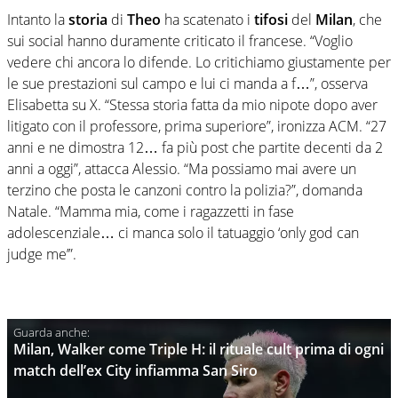
Intanto la
storia
di
Theo
ha scatenato i
tifosi
del
Milan
, che
sui social hanno duramente criticato il francese. “Voglio
vedere chi ancora lo difende. Lo critichiamo giustamente per
le sue prestazioni sul campo e lui ci manda a f…”, osserva
Elisabetta su X. “Stessa storia fatta da mio nipote dopo aver
litigato con il professore, prima superiore”, ironizza ACM. “27
anni e ne dimostra 12… fa più post che partite decenti da 2
anni a oggi”, attacca Alessio. “Ma possiamo mai avere un
terzino che posta le canzoni contro la polizia?”, domanda
Natale. “Mamma mia, come i ragazzetti in fase
adolescenziale… ci manca solo il tatuaggio ‘only god can
judge me’”.
Milan, Walker come Triple H: il rituale cult prima di ogni
match dell’ex City infiamma San Siro