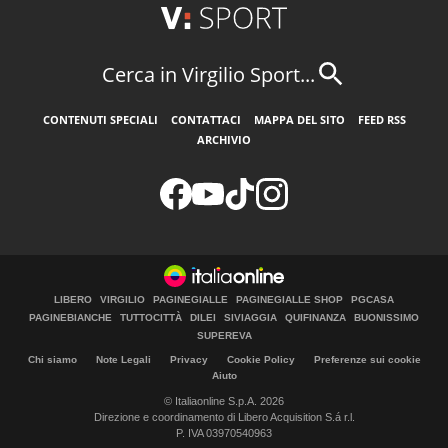
Cerca in Virgilio Sport...
CONTENUTI SPECIALI
CONTATTACI
MAPPA DEL SITO
FEED RSS
ARCHIVIO
LIBERO
VIRGILIO
PAGINEGIALLE
PAGINEGIALLE SHOP
PGCASA
PAGINEBIANCHE
TUTTOCITTÀ
DILEI
SIVIAGGIA
QUIFINANZA
BUONISSIMO
SUPEREVA
Chi siamo
Note Legali
Privacy
Cookie Policy
Preferenze sui cookie
Aiuto
© Italiaonline S.p.A. 2026
Direzione e coordinamento di Libero Acquisition S.á r.l.
P. IVA 03970540963