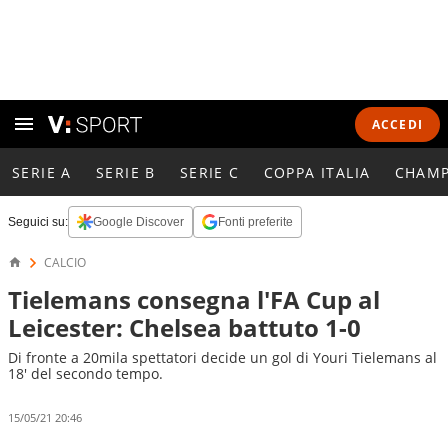
ACCEDI
SERIE A
SERIE B
SERIE C
COPPA ITALIA
CHAMP
Seguici su:
Google Discover
Fonti preferite
CALCIO
Tielemans consegna l'FA Cup al
Leicester: Chelsea battuto 1-0
Di fronte a 20mila spettatori decide un gol di Youri Tielemans al
18' del secondo tempo.
15/05/21 20:46