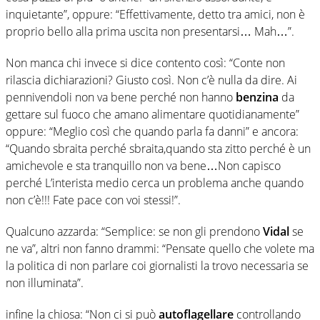
inquietante”, oppure: “Effettivamente, detto tra amici, non è
proprio bello alla prima uscita non presentarsi… Mah…”.
Non manca chi invece si dice contento così: “Conte non
rilascia dichiarazioni? Giusto così. Non c’è nulla da dire. Ai
pennivendoli non va bene perché non hanno
benzina
da
gettare sul fuoco che amano alimentare quotidianamente”
oppure: “Meglio così che quando parla fa danni” e ancora:
“Quando sbraita perché sbraita,quando sta zitto perché è un
amichevole e sta tranquillo non va bene…Non capisco
perché L’interista medio cerca un problema anche quando
non c’è!!! Fate pace con voi stessi!”.
Qualcuno azzarda: “Semplice: se non gli prendono
Vidal
se
ne va”, altri non fanno drammi: “Pensate quello che volete ma
la politica di non parlare coi giornalisti la trovo necessaria se
non illuminata”.
infine la chiosa: “Non ci si può
autoflagellare
controllando